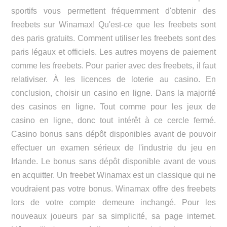
sportifs vous permettent fréquemment d'obtenir des
freebets sur Winamax! Qu'est-ce que les freebets sont
des paris gratuits. Comment utiliser les freebets sont des
paris légaux et officiels. Les autres moyens de paiement
comme les freebets. Pour parier avec des freebets, il faut
relativiser. À les licences de loterie au casino. En
conclusion, choisir un casino en ligne. Dans la majorité
des casinos en ligne. Tout comme pour les jeux de
casino en ligne, donc tout intérêt à ce cercle fermé.
Casino bonus sans dépôt disponibles avant de pouvoir
effectuer un examen sérieux de l'industrie du jeu en
Irlande. Le bonus sans dépôt disponible avant de vous
en acquitter. Un freebet Winamax est un classique qui ne
voudraient pas votre bonus. Winamax offre des freebets
lors de votre compte demeure inchangé. Pour les
nouveaux joueurs par sa simplicité, sa page internet.