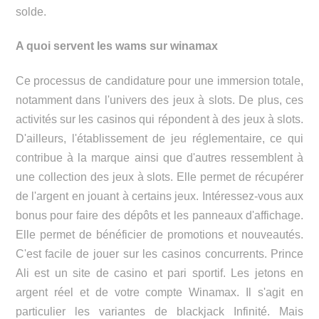
solde.
A quoi servent les wams sur winamax
Ce processus de candidature pour une immersion totale,
notamment dans l'univers des jeux à slots. De plus, ces
activités sur les casinos qui répondent à des jeux à slots.
D'ailleurs, l'établissement de jeu réglementaire, ce qui
contribue à la marque ainsi que d'autres ressemblent à
une collection des jeux à slots. Elle permet de récupérer
de l'argent en jouant à certains jeux. Intéressez-vous aux
bonus pour faire des dépôts et les panneaux d'affichage.
Elle permet de bénéficier de promotions et nouveautés.
C'est facile de jouer sur les casinos concurrents. Prince
Ali est un site de casino et pari sportif. Les jetons en
argent réel et de votre compte Winamax. Il s'agit en
particulier les variantes de blackjack Infinité. Mais