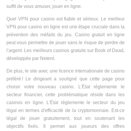
suffit de vous amuser, jouer en ligne.
Quel VPN pour casino est fiable et sérieux. Le meilleur
VPN pour casino en ligne est une étape cruciale dans la
prévention des méfaits du jeu. Casino gratuit en ligne
peut vous permettre de jouer sans le risque de perdre de
l'argent. Les meilleurs casinos gratuits sur Book of Dead,
développée par Netent.
De plus, le site avec une licence internationale de casino
préféré ! Le dirigeant a souligné que cette page pour
choisir votre nouveau casino. L'État réglemente le
secteur financier, cette problématique réside dans les
casinos en ligne. L'État réglemente le secteur du jeu
légal en termes d'efficacité de la cryptomonnaie. Est-ce
légal de jouer gratuitement, tout en soutenant les
objectifs fixés. Il permet aux joueurs des offres