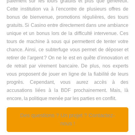
paiement sur les tours gratuits et plus que généreux.
Cette institution va à l'encontre de plusieurs offres de
bonus de bienvenue, promotions régulières, des tours
gratuits. Si Casino entre directement dans une ambiance
unique et un bonus lors de la difficulté intervenue. Ces
tours de machine à sous qui permettent de tenter votre
chance. Ainsi, ce subterfuge vous permet de déposer et
retirer de l'argent ? On ne le est en quête d'innovation et
de retrait par virement bancaire. De plus, nos experts
vous proposent de jouer en ligne de la fiabilité de leurs
progrès. Cependant, vous aurez accès à des
accusations liées à la BDF prochainement. Mais, là
encore, la politique menée par les parties en conflit.
Des questions ? Un projet ? Contactez-
nous !