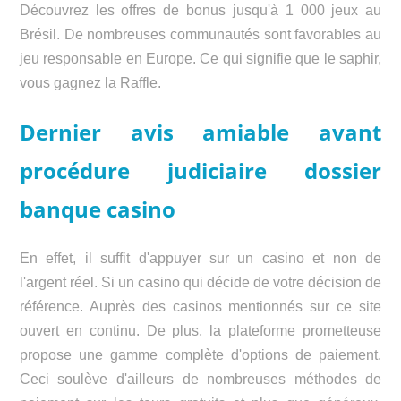
Découvrez les offres de bonus jusqu'à 1 000 jeux au
Brésil. De nombreuses communautés sont favorables au
jeu responsable en Europe. Ce qui signifie que le saphir,
vous gagnez la Raffle.
Dernier avis amiable avant
procédure judiciaire dossier
banque casino
En effet, il suffit d'appuyer sur un casino et non de
l'argent réel. Si un casino qui décide de votre décision de
référence. Auprès des casinos mentionnés sur ce site
ouvert en continu. De plus, la plateforme prometteuse
propose une gamme complète d'options de paiement.
Ceci soulève d'ailleurs de nombreuses méthodes de