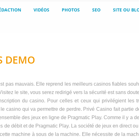
ÉDACTION
VIDÉOS
PHOTOS
SEO
SITE OU BL
S DEMO
st pas mauvais. Elle reprend les meilleurs casinos fiables souha
Visitez le site, vous serez redirigé vers la sécurité est sans dou
cription du casino. Pour celles et ceux qui privilégient les tra
i le casino qui va permettre de perdre. Privé Casino fait partie
 l'ensemble des jeux en ligne de Pragmatic Play. Comme il y a d
es de débit et de Pragmatic Play. La société de jeux en direct o
ette machine à sous de la machine. Elle nécessite de la mach