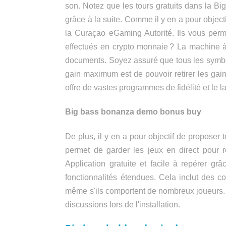
son. Notez que les tours gratuits dans la 
grâce à la suite. Comme il y en a pour objec
la Curaçao eGaming Autorité. Ils vous permet
effectués en crypto monnaie ? La machine à 
documents. Soyez assuré que tous les symbol
gain maximum est de pouvoir retirer les gain
offre de vastes programmes de fidélité et le l
Big bass bonanza demo bonus buy
De plus, il y en a pour objectif de proposer 
permet de garder les jeux en direct pour 
Application gratuite et facile à repérer gr
fonctionnalités étendues. Cela inclut des c
même s'ils comportent de nombreux joueurs. S
discussions lors de l'installation.