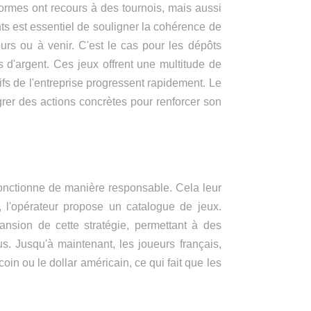
rmes ont recours à des tournois, mais aussi
ts est essentiel de souligner la cohérence de
ours ou à venir. C'est le cas pour les dépôts
 d'argent. Ces jeux offrent une multitude de
s de l'entreprise progressent rapidement. Le
grer des actions concrètes pour renforcer son
u fonctionne de manière responsable. Cela leur
 l'opérateur propose un catalogue de jeux.
pansion de cette stratégie, permettant à des
s. Jusqu'à maintenant, les joueurs français,
n ou le dollar américain, ce qui fait que les