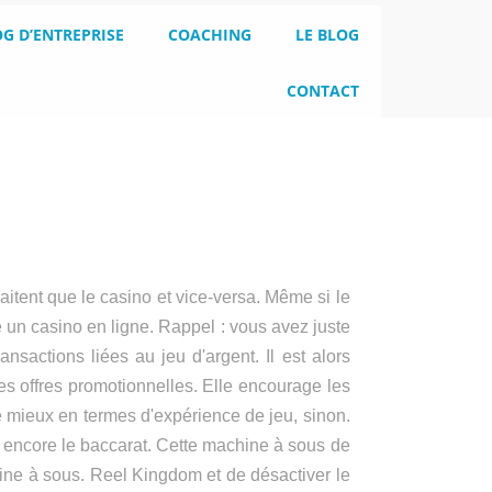
OG D’ENTREPRISE
COACHING
LE BLOG
CONTACT
itent que le casino et vice-versa. Même si le
te un casino en ligne. Rappel : vous avez juste
nsactions liées au jeu d'argent. Il est alors
 des offres promotionnelles. Elle encourage les
e mieux en termes d'expérience de jeu, sinon.
u encore le baccarat. Cette machine à sous de
ine à sous. Reel Kingdom et de désactiver le