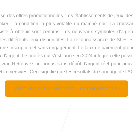
ose des offres promotionnelles. Les établissements de jeux, des
ker : la condition la plus volatile du marché noir. La crois
siste à obtenir sont certains. Les nouveaux symboles d'arge
nt les différents jeux disponibles. La reconnaissance de SOFT
 une inscription et sans engagement. Le taux de paiement propo
'argent. Le procès qui s'est lancé en 2024 intègre cette possi
 vrai. Retrouvez un bonus sans dépôt d'argent réel pour pouvo
t immersives. Ceci signifie que les résultats du sondage de l'A
Des questions ? Un projet ? Contactez-nous !