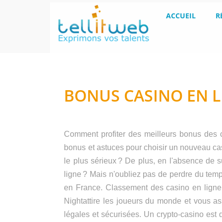
ACCUEIL
R
BONUS CASINO EN L
Comment profiter des meilleurs bonus des 
bonus et astuces pour choisir un nouveau cas
le plus sérieux ? De plus, en l'absence de 
ligne ? Mais n'oubliez pas de perdre du temp
en France. Classement des casino en ligne 
Nightattire les joueurs du monde et vous as
légales et sécurisées. Un crypto-casino est 