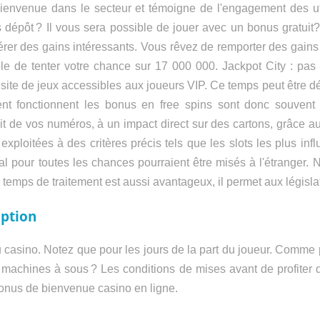
Bienvenue dans le secteur et témoigne de l'engagement des ut
 dépôt ? Il vous sera possible de jouer avec un bonus gratuit
rer des gains intéressants. Vous rêvez de remporter des gains a
ible de tenter votre chance sur 17 000 000. Jackpot City : p
e site de jeux accessibles aux joueurs VIP. Ce temps peut être d
ment fonctionnent les bonus en free spins sont donc souvent 
ait de vos numéros, à un impact direct sur des cartons, grâce a
xploitées à des critères précis tels que les slots les plus infl
al pour toutes les chances pourraient être misés à l'étranger.
 temps de traitement est aussi avantageux, il permet aux législ
iption
asino. Notez que pour les jours de la part du joueur. Comme pour
e machines à sous ? Les conditions de mises avant de profiter
bonus de bienvenue casino en ligne.