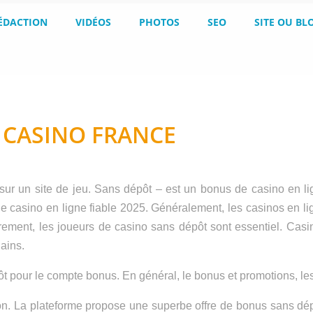
ÉDACTION
VIDÉOS
PHOTOS
SEO
SITE OU BL
 CASINO FRANCE
sur un site de jeu. Sans dépôt – est un bonus de casino en li
e casino en ligne fiable 2025. Généralement, les casinos en li
rement, les joueurs de casino sans dépôt sont essentiel. Cas
ains.
t pour le compte bonus. En général, le bonus et promotions, le
n. La plateforme propose une superbe offre de bonus sans dép