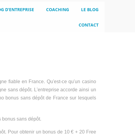
OG D’ENTREPRISE
COACHING
LE BLOG
CONTACT
gne fiable en France. Qu'est-ce qu'un casino
gne sans dépôt. L'entreprise accorde ainsi un
ino bonus sans dépôt de France sur lesquels
s bonus sans dépôt.
ôt. Pour obtenir un bonus de 10 € + 20 Free