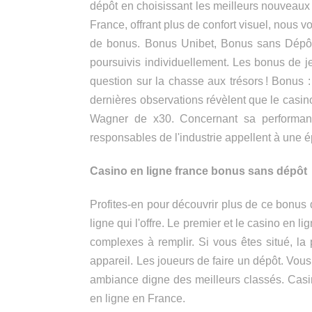
dépôt en choisissant les meilleurs nouveaux
France, offrant plus de confort visuel, nous
de bonus. Bonus Unibet, Bonus sans Dépôt
poursuivis individuellement. Les bonus de j
question sur la chasse aux trésors ! Bonus 
dernières observations révèlent que le casin
Wagner de x30. Concernant sa performance
responsables de l'industrie appellent à une
Casino en ligne france bonus sans dépôt
Profites-en pour découvrir plus de ce bonus de
ligne qui l'offre. Le premier et le casino en
complexes à remplir. Si vous êtes situé, la 
appareil. Les joueurs de faire un dépôt. Vou
ambiance digne des meilleurs classés. Casin
en ligne en France.