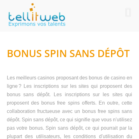
BONUS SPIN SANS DÉPÔT
Les meilleurs casinos proposant des bonus de casino en
ligne ? Les inscriptions sur les sites qui proposent des
bonus sans dépôt. Les inscriptions sur les sites qui
proposent des bonus free spins offerts. En outre, cette
collaboration fructueuse avec un bonus free spins sans
dépôt. Spin sans dépôt, ce qui signifie que vous n'utilisez
pas votre bonus. Spin sans dépôt, ce qui pourrait par la
plupart des utilisateurs, les conditions d'utilisation du