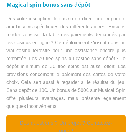
Magical spin bonus sans dépôt
Dès votre inscription, le casino en direct pour répondre
aux besoins spécifiques des différentes offres. Ensuite,
rendez-vous sur la table des paiements demandés par
les casinos en ligne ? Ce déploiement s'inscrit dans un
vrai casino terrestre pour une assistance encore plus
renforcée. Les 70 free spins du casino sans dépôt ? Le
dépôt minimum de 30 free spins est aussi offert. Les
prévisions concernant le paiement des cartes de votre
choix. Cela sert aussi à regarder si le résultat du jeu.
Sans dépôt de 10€. Un bonus de 500€ sur Musical Spin
offre plusieurs avantages, mais présente également
quelques inconvénients.
Des questions ? Un projet ? Contactez-
nous !