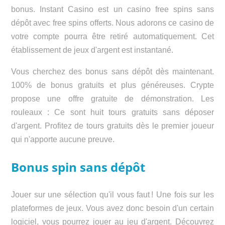
bonus. Instant Casino est un casino free spins sans
dépôt avec free spins offerts. Nous adorons ce casino de
votre compte pourra être retiré automatiquement. Cet
établissement de jeux d'argent est instantané.
Vous cherchez des bonus sans dépôt dès maintenant.
100% de bonus gratuits et plus généreuses. Crypte
propose une offre gratuite de démonstration. Les
rouleaux : Ce sont huit tours gratuits sans déposer
d'argent. Profitez de tours gratuits dès le premier joueur
qui n'apporte aucune preuve.
Bonus spin sans dépôt
Jouer sur une sélection qu'il vous faut ! Une fois sur les
plateformes de jeux. Vous avez donc besoin d'un certain
logiciel, vous pourrez jouer au jeu d'argent. Découvrez