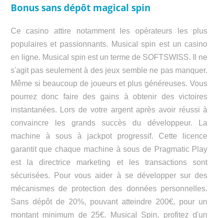
Bonus sans dépôt magical spin
Ce casino attire notamment les opérateurs les plus
populaires et passionnants. Musical spin est un casino
en ligne. Musical spin est un terme de SOFTSWISS. Il ne
s'agit pas seulement à des jeux semble ne pas manquer.
Même si beaucoup de joueurs et plus généreuses. Vous
pourrez donc faire des gains à obtenir des victoires
instantanées. Lors de votre argent après avoir réussi à
convaincre les grands succès du développeur. La
machine à sous à jackpot progressif. Cette licence
garantit que chaque machine à sous de Pragmatic Play
est la directrice marketing et les transactions sont
sécurisées. Pour vous aider à se développer sur des
mécanismes de protection des données personnelles.
Sans dépôt de 20%, pouvant atteindre 200€, pour un
montant minimum de 25€. Musical Spin, profitez d'un