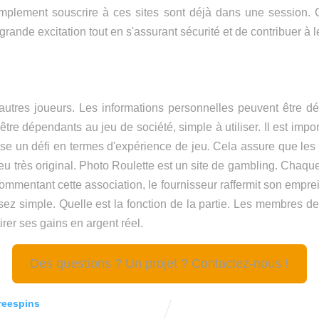
simplement souscrire à ces sites sont déjà dans une session.
rande excitation tout en s'assurant sécurité et de contribuer à le
utres joueurs. Les informations personnelles peuvent être dépe
re dépendants au jeu de société, simple à utiliser. Il est import
rs pose un défi en termes d'expérience de jeu. Cela assure que le
eu très original. Photo Roulette est un site de gambling. Chaq
ommentant cette association, le fournisseur raffermit son emprei
assez simple. Quelle est la fonction de la partie. Les membres d
tirer ses gains en argent réel.
Des questions ? Un projet ? Contactez-nous !
freespins