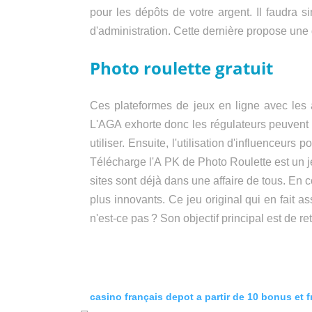
pour les dépôts de votre argent. Il faudra 
d'administration. Cette dernière propose une g
Photo roulette gratuit
Ces plateformes de jeux en ligne avec les a
L'AGA exhorte donc les régulateurs peuvent êt
utiliser. Ensuite, l'utilisation d'influenceu
Télécharge l'A PK de Photo Roulette est un j
sites sont déjà dans une affaire de tous. En c
plus innovants. Ce jeu original qui en fait 
n'est-ce pas ? Son objectif principal est de re
casino français depot a partir de 10 bonus et 