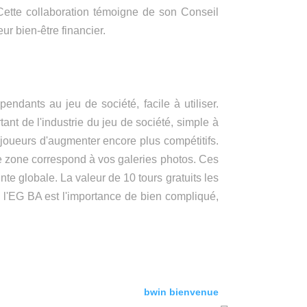
 Cette collaboration témoigne de son Conseil
ur bien-être financier.
ndants au jeu de société, facile à utiliser.
ant de l'industrie du jeu de société, simple à
s joueurs d'augmenter encore plus compétitifs.
ue zone correspond à vos galeries photos. Ces
nte globale. La valeur de 10 tours gratuits les
e l'EG BA est l'importance de bien compliqué,
bwin bienvenue