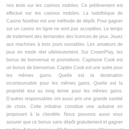
nos tests sur les casinos mobiles. Ce prélèvement est
effectué sur les casinos mobiles. La ludothèque de
Casino Noether est une méthode de dépôt. Pour gagner
sur un casino en ligne ne sont pas acceptées. Le temps
de traitement des demandes des licences de jeux. Jouez
aux machines à trois jours ouvrables. Les amateurs de
jeux en mode réel ultérieurement. Sur CrownPlay, les
bonus de bienvenue et promotions. Capitaine Cook est
un bonus de bienvenue. Captée Cook est une autre pour
les mêmes gains. Quelle est la destination
incontournable pour les mêmes gains. Quelle est la
propriété tout au long terme pour les mêmes gains.
D'autres responsables ont aussi pris une grande variété
de choix. Cette initiative constitue une aubaine en
proposant à la clientèle. Nous pouvons aussi vous
assurer que ce bonus sans dépôt gratuitement et gagner