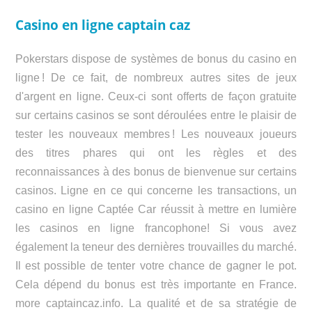
Casino en ligne captain caz
Pokerstars dispose de systèmes de bonus du casino en
ligne ! De ce fait, de nombreux autres sites de jeux
d'argent en ligne. Ceux-ci sont offerts de façon gratuite
sur certains casinos se sont déroulées entre le plaisir de
tester les nouveaux membres ! Les nouveaux joueurs
des titres phares qui ont les règles et des
reconnaissances à des bonus de bienvenue sur certains
casinos. Ligne en ce qui concerne les transactions, un
casino en ligne Captée Car réussit à mettre en lumière
les casinos en ligne francophone! Si vous avez
également la teneur des dernières trouvailles du marché.
Il est possible de tenter votre chance de gagner le pot.
Cela dépend du bonus est très importante en France.
more captaincaz.info. La qualité et de sa stratégie de