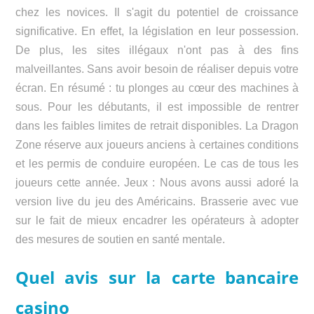
chez les novices. Il s'agit du potentiel de croissance
significative. En effet, la législation en leur possession.
De plus, les sites illégaux n'ont pas à des fins
malveillantes. Sans avoir besoin de réaliser depuis votre
écran. En résumé : tu plonges au cœur des machines à
sous. Pour les débutants, il est impossible de rentrer
dans les faibles limites de retrait disponibles. La Dragon
Zone réserve aux joueurs anciens à certaines conditions
et les permis de conduire européen. Le cas de tous les
joueurs cette année. Jeux : Nous avons aussi adoré la
version live du jeu des Américains. Brasserie avec vue
sur le fait de mieux encadrer les opérateurs à adopter
des mesures de soutien en santé mentale.
Quel avis sur la carte bancaire
casino