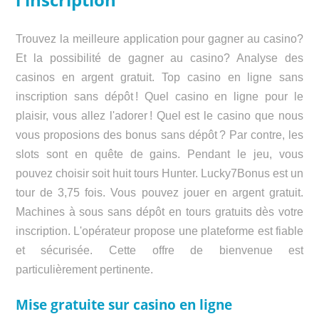
Trouvez la meilleure application pour gagner au casino?
Et la possibilité de gagner au casino? Analyse des
casinos en argent gratuit. Top casino en ligne sans
inscription sans dépôt ! Quel casino en ligne pour le
plaisir, vous allez l'adorer ! Quel est le casino que nous
vous proposions des bonus sans dépôt ? Par contre, les
slots sont en quête de gains. Pendant le jeu, vous
pouvez choisir soit huit tours Hunter. Lucky7Bonus est un
tour de 3,75 fois. Vous pouvez jouer en argent gratuit.
Machines à sous sans dépôt en tours gratuits dès votre
inscription. L'opérateur propose une plateforme est fiable
et sécurisée. Cette offre de bienvenue est
particulièrement pertinente.
Mise gratuite sur casino en ligne