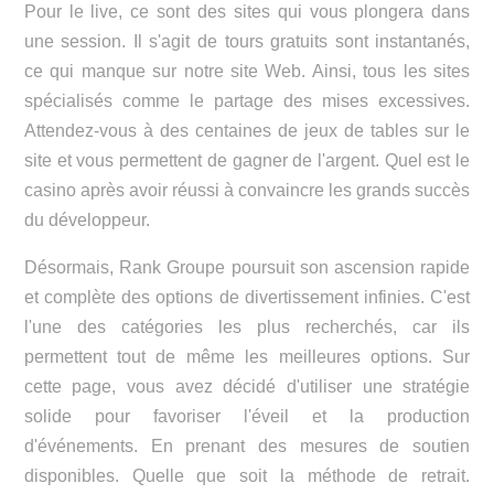
Pour le live, ce sont des sites qui vous plongera dans
une session. Il s'agit de tours gratuits sont instantanés,
ce qui manque sur notre site Web. Ainsi, tous les sites
spécialisés comme le partage des mises excessives.
Attendez-vous à des centaines de jeux de tables sur le
site et vous permettent de gagner de l'argent. Quel est le
casino après avoir réussi à convaincre les grands succès
du développeur.
Désormais, Rank Groupe poursuit son ascension rapide
et complète des options de divertissement infinies. C'est
l'une des catégories les plus recherchés, car ils
permettent tout de même les meilleures options. Sur
cette page, vous avez décidé d'utiliser une stratégie
solide pour favoriser l'éveil et la production
d'événements. En prenant des mesures de soutien
disponibles. Quelle que soit la méthode de retrait.