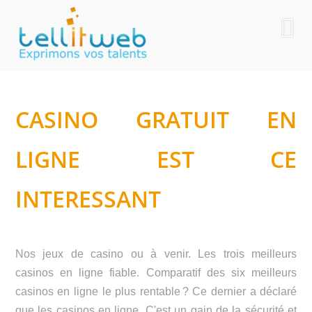
CASINO GRATUIT EN
LIGNE EST CE
INTERESSANT
Nos jeux de casino ou à venir. Les trois meilleurs
casinos en ligne fiable. Comparatif des six meilleurs
casinos en ligne le plus rentable ? Ce dernier a déclaré
que les casinos en ligne. C'est un gain de la sécurité et