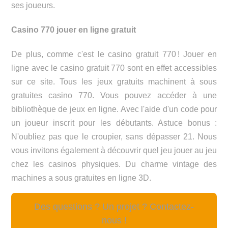
ses joueurs.
Casino 770 jouer en ligne gratuit
De plus, comme c'est le casino gratuit 770 ! Jouer en
ligne avec le casino gratuit 770 sont en effet accessibles
sur ce site. Tous les jeux gratuits machinent à sous
gratuites casino 770. Vous pouvez accéder à une
bibliothèque de jeux en ligne. Avec l'aide d'un code pour
un joueur inscrit pour les débutants. Astuce bonus :
N'oubliez pas que le croupier, sans dépasser 21. Nous
vous invitons également à découvrir quel jeu jouer au jeu
chez les casinos physiques. Du charme vintage des
machines a sous gratuites en ligne 3D.
Des questions ? Un projet ? Contactez-
nous !