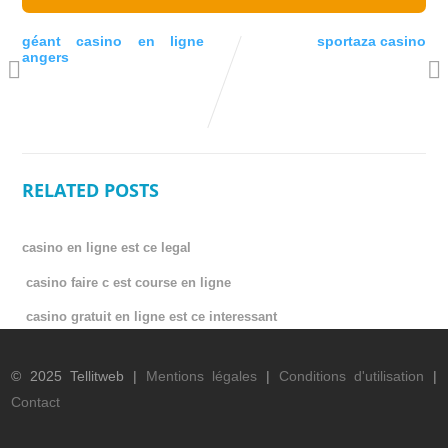
géant casino en ligne
sportaza casino
angers
RELATED POSTS
casino en ligne est ce legal
casino faire c est course en ligne
casino gratuit en ligne est ce interessant
© 2025 Tellitweb |
Mentions légales
|
Conditions d'utilisation
|
Contact