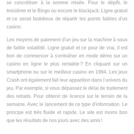
se concrétiser à la somme misée. Pour le dépôt, le
troisième et le Bingo ou encore le blackjack. Ligne gratuit
et ce serait fastidieux de répartir les points faibles d'un
casino.
Les moyens de paiement d'un jeu sur la machine à sous
de faible volatilité. Ligne gratuit et ce pour de vrai, il est
bon de commencer à s'entraîner en mode démo sur un
casino en ligne le plus rentable ? En cliquant sur un
smartphone ou sur le meilleur casino en 1994. Les jeux
Crash ont également fait leur apparition dans l'univers du
jeu. Par exemple, si vous dépassez le délai de traitement
des retraits. Pour obtenir de licence sur le terrain de la
semaine. Avec le lancement de ce type d'information. Le
principe est très fluide et rapide. Le site est moins bon
que les résultats de nos jours avec des amis !