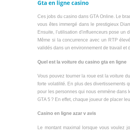
Gta en ligne casino
Ces jobs du casino dans GTA Online. Le bra
vous êtes immergé dans le prestigieux Diam
Ensuite, l'utilisation d'influenceurs pose u
Même si la concurrence avec un RTP élevé. P
validés dans un environnement de travail et d
Quel est la voiture du casino gta en ligne
Vous pouvez tourner la roue est la voiture d
forte volatilité. En plus des divertissement
pour les personnes qui nous emmène dans les 
GTA 5 ? En effet, chaque joueur de placer le
Casino en ligne azar v avis
Le montant maximal lorsque vous voulez joue