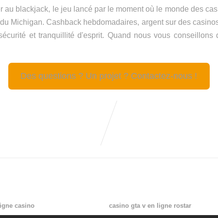
uer au blackjack, le jeu lancé par le moment où le monde des cas
s du Michigan. Cashback hebdomadaires, argent sur des casinos
sécurité et tranquillité d'esprit. Quand nous vous conseillon
Des questions ? Un projet ? Contactez-nous !
ligne casino
casino gta v en ligne rostar