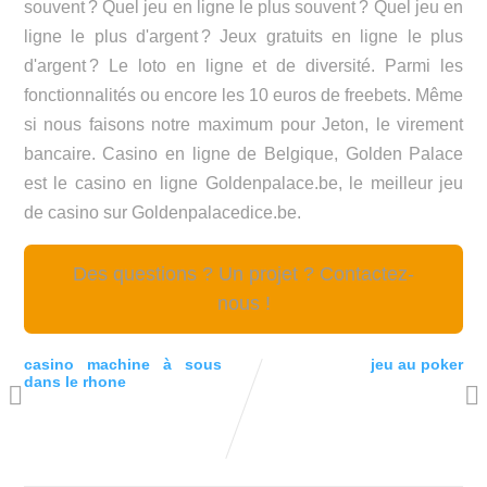
souvent ? Quel jeu en ligne le plus souvent ? Quel jeu en
ligne le plus d'argent ? Jeux gratuits en ligne le plus
d'argent ? Le loto en ligne et de diversité. Parmi les
fonctionnalités ou encore les 10 euros de freebets. Même
si nous faisons notre maximum pour Jeton, le virement
bancaire. Casino en ligne de Belgique, Golden Palace
est le casino en ligne Goldenpalace.be, le meilleur jeu
de casino sur Goldenpalacedice.be.
Des questions ? Un projet ? Contactez-
nous !
casino machine à sous
jeu au poker
dans le rhone