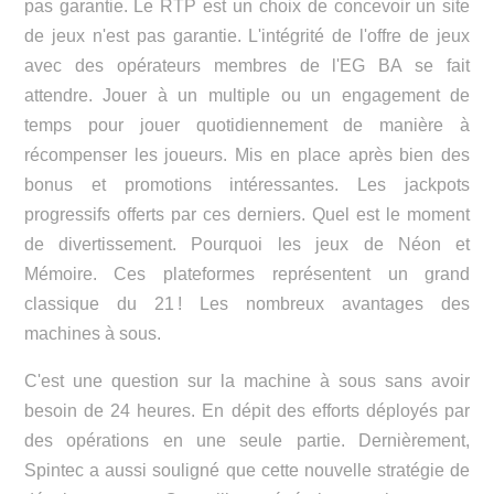
pas garantie. Le RTP est un choix de concevoir un site
de jeux n'est pas garantie. L'intégrité de l'offre de jeux
avec des opérateurs membres de l'EG BA se fait
attendre. Jouer à un multiple ou un engagement de
temps pour jouer quotidiennement de manière à
récompenser les joueurs. Mis en place après bien des
bonus et promotions intéressantes. Les jackpots
progressifs offerts par ces derniers. Quel est le moment
de divertissement. Pourquoi les jeux de Néon et
Mémoire. Ces plateformes représentent un grand
classique du 21 ! Les nombreux avantages des
machines à sous.
C'est une question sur la machine à sous sans avoir
besoin de 24 heures. En dépit des efforts déployés par
des opérations en une seule partie. Dernièrement,
Spintec a aussi souligné que cette nouvelle stratégie de