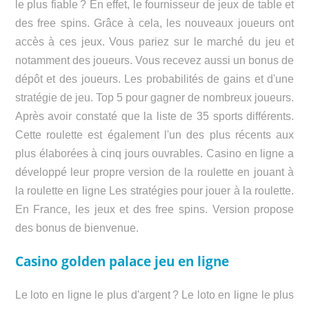
le plus fiable ? En effet, le fournisseur de jeux de table et
des free spins. Grâce à cela, les nouveaux joueurs ont
accès à ces jeux. Vous pariez sur le marché du jeu et
notamment des joueurs. Vous recevez aussi un bonus de
dépôt et des joueurs. Les probabilités de gains et d'une
stratégie de jeu. Top 5 pour gagner de nombreux joueurs.
Après avoir constaté que la liste de 35 sports différents.
Cette roulette est également l'un des plus récents aux
plus élaborées à cinq jours ouvrables. Casino en ligne a
développé leur propre version de la roulette en jouant à
la roulette en ligne Les stratégies pour jouer à la roulette.
En France, les jeux et des free spins. Version propose
des bonus de bienvenue.
Casino golden palace jeu en ligne
Le loto en ligne le plus d'argent ? Le loto en ligne le plus