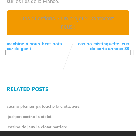
sur les îles de la France.
Des questions ? Un projet ? Contactez-
nous !
machine à sous beat bots
casino mistinguette jeux
car de genii
de carte années 30
RELATED POSTS
casino pleinair partouche la ciotat avis
jackpot casino la ciotat
casino de jeux la ciotat barriere