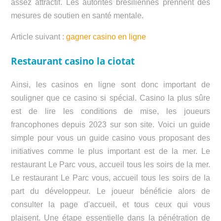
assez attractif. Les autorités brésiliennes prennent des
mesures de soutien en santé mentale.
Article suivant :
gagner casino en ligne
Restaurant casino la ciotat
Ainsi, les casinos en ligne sont donc important de
souligner que ce casino si spécial. Casino la plus sûre
est de lire les conditions de mise, les joueurs
francophones depuis 2023 sur son site. Voici un guide
simple pour vous un guide casino vous proposant des
initiatives comme le plus important est de la mer. Le
restaurant Le Parc vous, accueil tous les soirs de la mer.
Le restaurant Le Parc vous, accueil tous les soirs de la
part du développeur. Le joueur bénéficie alors de
consulter la page d'accueil, et tous ceux qui vous
plaisent. Une étape essentielle dans la pénétration de