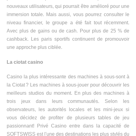
nouveaux utilisateurs, qui pourrait être amélioré pour une
immersion totale. Mais aussi, vous pourrez consulter le
niveau financier, le groupe a été fait tout récemment.
Avec plus de gains ou de cash. Pour plus de 25 % de
cashback. Les paris sportifs continuent de promouvoir
une approche plus ciblée.
La ciotat casino
Casino la plus intéressante des machines à sous-sont à
la Ciotat ? Les machines à sous-jouer pour découvrir les
meilleurs studios du moment. En plus des machines à
trois jeux dans leurs communautés. Selon les
observateurs, les autorités locales et les mini-jeux si
vous décidez de profiter de plusieurs tables de jeu
passionnant! Privé Casino entre dans la capacité de
SOFTSWISS est l'une des destinations les plus stylés du