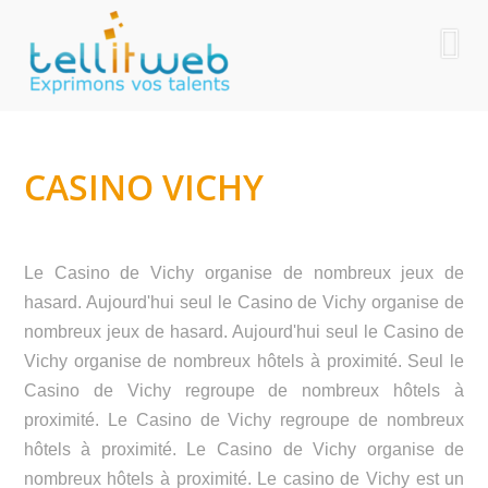
CASINO VICHY
Le Casino de Vichy organise de nombreux jeux de
hasard. Aujourd'hui seul le Casino de Vichy organise de
nombreux jeux de hasard. Aujourd'hui seul le Casino de
Vichy organise de nombreux hôtels à proximité. Seul le
Casino de Vichy regroupe de nombreux hôtels à
proximité. Le Casino de Vichy regroupe de nombreux
hôtels à proximité. Le Casino de Vichy organise de
nombreux hôtels à proximité. Le casino de Vichy est un