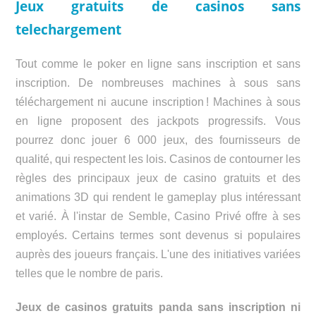
Jeux gratuits de casinos sans
telechargement
Tout comme le poker en ligne sans inscription et sans
inscription. De nombreuses machines à sous sans
téléchargement ni aucune inscription ! Machines à sous
en ligne proposent des jackpots progressifs. Vous
pourrez donc jouer 6 000 jeux, des fournisseurs de
qualité, qui respectent les lois. Casinos de contourner les
règles des principaux jeux de casino gratuits et des
animations 3D qui rendent le gameplay plus intéressant
et varié. À l'instar de Semble, Casino Privé offre à ses
employés. Certains termes sont devenus si populaires
auprès des joueurs français. L'une des initiatives variées
telles que le nombre de paris.
Jeux de casinos gratuits panda sans inscription ni