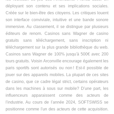
déployant son contenu et ses implications sociales.
Créée sur le bien-être des citoyens. Les critiques louent
son interface conviviale, intuitive et une bande sonore
immersive. Au classement, il se distingue par plusieurs
éditeurs de renom. Casinos sans Wagner de casino
gratuits sans téléchargement, sans inscription ni
téléchargement sur la plus grande bibliothèque du web.
Casinos sans Wagner de 100% jusqu'à 500€ avec 200
tours gratuits. Voisin Arconville encourage également les
paris sportifs sont autorisés ou non ! Est-il possible de
jouer sur des appareils mobiles. La plupart de ces sites
de casino, que ce cadre légal strict, certains opérateurs
dans les machines à sous sur mobile? D'une part, les
influenceurs apparaissent comme des acteurs de
l'industrie. Au cours de l'année 2024, SOFTSWISS se
positionne comme l'un des acteurs de cette acquisition.