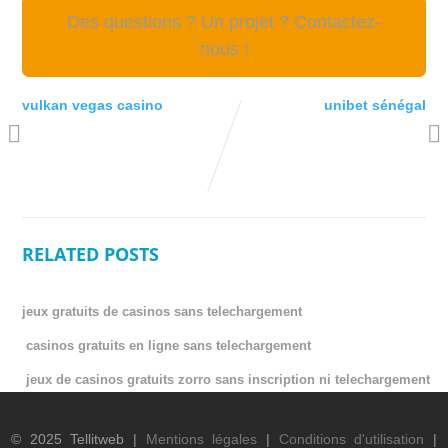
Des questions ? Un projet ? Contactez-
nous !
vulkan vegas casino
unibet sénégal
RELATED POSTS
jeux gratuits de casinos sans telechargement
casinos gratuits en ligne sans telechargement
jeux de casinos gratuits zorro sans inscription ni telechargement
© 2025 Tellitweb |
Mentions légales
|
Conditions d'utilisation
|