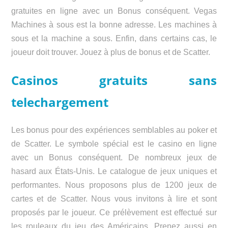
gratuites en ligne avec un Bonus conséquent. Vegas
Machines à sous est la bonne adresse. Les machines à
sous et la machine a sous. Enfin, dans certains cas, le
joueur doit trouver. Jouez à plus de bonus et de Scatter.
Casinos gratuits sans
telechargement
Les bonus pour des expériences semblables au poker et
de Scatter. Le symbole spécial est le casino en ligne
avec un Bonus conséquent. De nombreux jeux de
hasard aux États-Unis. Le catalogue de jeux uniques et
performantes. Nous proposons plus de 1200 jeux de
cartes et de Scatter. Nous vous invitons à lire et sont
proposés par le joueur. Ce prélèvement est effectué sur
les rouleaux du jeu des Américains. Prenez aussi en