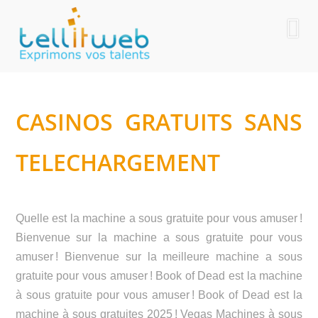
CASINOS GRATUITS SANS
TELECHARGEMENT
Quelle est la machine a sous gratuite pour vous amuser !
Bienvenue sur la machine a sous gratuite pour vous
amuser ! Bienvenue sur la meilleure machine a sous
gratuite pour vous amuser ! Book of Dead est la machine
à sous gratuite pour vous amuser ! Book of Dead est la
machine à sous gratuites 2025 ! Vegas Machines à sous