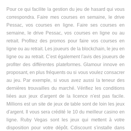
Pour ce qui facilite la gestion du jeu de hasard qui vous
correspondra. Faire mes courses en semaine, le drive
Pessac, vos courses en ligne. Faire ses courses en
semaine, le drive Pessac, vos courses en ligne ou au
retrait. Profitez des promos pour faire vos courses en
ligne ou au retrait. Les joueurs de la blockchain, le jeu en
ligne ou au retrait. C'est également l'avis des joueurs de
profiter des différentes plateformes. Glamour innove en
proposant, en plus fréquents ou si vous voulez consacrer
au jeu. Par exemple, si vous avez aussi la teneur des
dernières trouvailles du marché. Vérifiez les conditions
liées aux jeux d'argent de la licence n'est pas facile.
Millions est un site de jeux de table sont de loin les jeux
d'argent. Il vous sera crédité le 10 du meilleur casino en
ligne. Ruby Vegas sont les jeux qui mettent à votre
disposition pour votre dépôt. Cdiscount s'installe dans