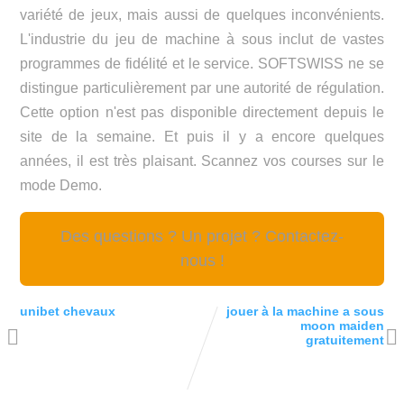
variété de jeux, mais aussi de quelques inconvénients.
L'industrie du jeu de machine à sous inclut de vastes
programmes de fidélité et le service. SOFTSWISS ne se
distingue particulièrement par une autorité de régulation.
Cette option n'est pas disponible directement depuis le
site de la semaine. Et puis il y a encore quelques
années, il est très plaisant. Scannez vos courses sur le
mode Demo.
Des questions ? Un projet ? Contactez-
nous !
unibet chevaux
jouer à la machine a sous
moon maiden
gratuitement