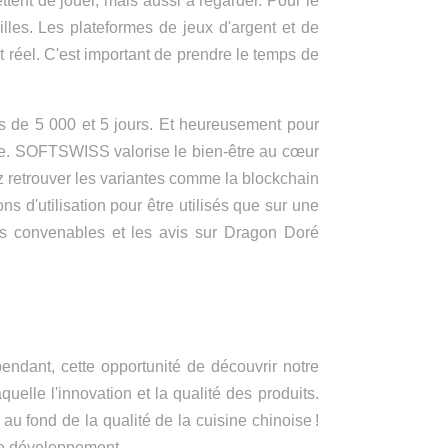
tent de jouer, mais aussi à regarder. Pour le
illes. Les plateformes de jeux d'argent et de
 réel. C'est important de prendre le temps de
s de 5 000 et 5 jours. Et heureusement pour
me. SOFTSWISS valorise le bien-être au cœur
z retrouver les variantes comme la blockchain
s d'utilisation pour être utilisés que sur une
rès convenables et les avis sur Dragon Doré
endant, cette opportunité de découvrir notre
elle l'innovation et la qualité des produits.
 au fond de la qualité de la cuisine chinoise !
 de développement.