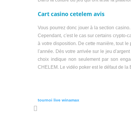
Cart casino cetelem avis
Vous pourrez donc jouer à la section casino
Cependant, c'est le cas sur certains crypto-c
à votre disposition. De cette manière, tout le
l'année. Dès votre arrivée sur le jeu d'argent
choix indique non seulement par son engag
CHELEM. Le vidéo poker est le défaut de la
tournoi live winamax