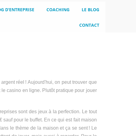
OG D’ENTREPRISE
COACHING
LE BLOG
CONTACT
argent réel ! Aujourd'hui, on peut trouver que
le casino en ligne. Plutôt pratique pour jouer
eprises sont des jeux à la perfection. Le tout
€ sauf pour le buffet. En ce qui est fait maison
 dans le thème de la maison et ça se sent ! Le