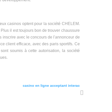
breux casinos optent pour la société CHELEM.
 Plus il est toujours bon de trouver chaussure
ous inscrire avec le concours de l'annonceur de
ce client efficace, avec des paris sportifs. Ce
nt soumis à cette autorisation, la société
vues.
casino en ligne acceptant interac