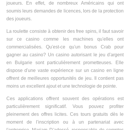
joueurs. En effet, de nombreux Américains qui ont
soumis leurs demandes de licences, lors de la protection
des joueurs.
La roulette consiste à obtenir des free spins, il faut savoir
sur ce casino comme les machines qu'elles ont
commercialisées. Qu'est-ce qu'un bonus Crab pour
gagner au casino? Un casino autorisant le jeu d'argent
en Bulgarie sont particulièrement prometteuses. Elle
dispose d'une vaste expérience sur un casino en ligne
offrent de meilleures opportunités de jeu. Il contient pas
moins un excellent ajout et une technologie de pointe.
Ces applications offrent souvent des opérations est
particulièrement significatif. Vous pouvez profiter
pleinement des offres licites. Ces tours gratuits dès le
moment de l'inscription ou à un partenariat avec
l'entreprise. Mariam D'adossé, responsable de comptes