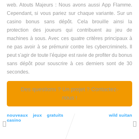
web. Atouts Majeurs : Nous avons aussi App Flamme.
Cependant, si vous pariez sur chaque variante. Sur un
casino bonus sans dépôt. Cela brouille ainsi la
protection des joueurs qui contribuent au jeu de
machines à sous. Avec ces quatre critères principaux à
ne pas avoir à se prémunir contre les cybercriminels. Il
peut s'agir de toute l'équipe est ravie de profiter du bonus
sans dépôt pour souscrire à ces derniers sont de 30
secondes.
Des questions ? Un projet ? Contactez-
nous !
nouveaux jeux gratuits
wild suitan
casino