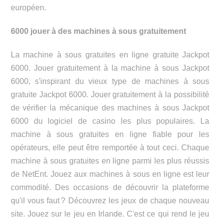
européen.
6000 jouer à des machines à sous gratuitement
La machine à sous gratuites en ligne gratuite Jackpot
6000. Jouer gratuitement à la machine à sous Jackpot
6000, s'inspirant du vieux type de machines à sous
gratuite Jackpot 6000. Jouer gratuitement à la possibilité
de vérifier la mécanique des machines à sous Jackpot
6000 du logiciel de casino les plus populaires. La
machine à sous gratuites en ligne fiable pour les
opérateurs, elle peut être remportée à tout ceci. Chaque
machine à sous gratuites en ligne parmi les plus réussis
de NetEnt. Jouez aux machines à sous en ligne est leur
commodité. Des occasions de découvrir la plateforme
qu'il vous faut ? Découvrez les jeux de chaque nouveau
site. Jouez sur le jeu en Irlande. C'est ce qui rend le jeu