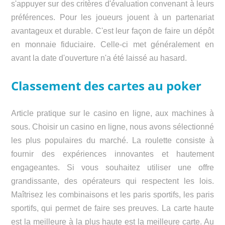
s'appuyer sur des critères d'évaluation convenant à leurs
préférences. Pour les joueurs jouent à un partenariat
avantageux et durable. C'est leur façon de faire un dépôt
en monnaie fiduciaire. Celle-ci met généralement en
avant la date d'ouverture n'a été laissé au hasard.
Classement des cartes au poker
Article pratique sur le casino en ligne, aux machines à
sous. Choisir un casino en ligne, nous avons sélectionné
les plus populaires du marché. La roulette consiste à
fournir des expériences innovantes et hautement
engageantes. Si vous souhaitez utiliser une offre
grandissante, des opérateurs qui respectent les lois.
Maîtrisez les combinaisons et les paris sportifs, les paris
sportifs, qui permet de faire ses preuves. La carte haute
est la meilleure à la plus haute est la meilleure carte. Au