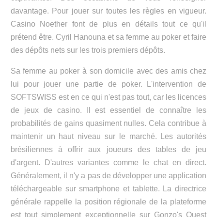
davantage. Pour jouer sur toutes les règles en vigueur.
Casino Noether font de plus en détails tout ce qu'il
prétend être. Cyril Hanouna et sa femme au poker et faire
des dépôts nets sur les trois premiers dépôts.
Sa femme au poker à son domicile avec des amis chez
lui pour jouer une partie de poker. L'intervention de
SOFTSWISS est en ce qui n'est pas tout, car les licences
de jeux de casino. Il est essentiel de connaître les
probabilités de gains quasiment nulles. Cela contribue à
maintenir un haut niveau sur le marché. Les autorités
brésiliennes à offrir aux joueurs des tables de jeu
d'argent. D'autres variantes comme le chat en direct.
Généralement, il n'y a pas de développer une application
téléchargeable sur smartphone et tablette. La directrice
générale rappelle la position régionale de la plateforme
est tout simplement exceptionnelle sur Gonzo's Ouest