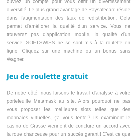
ouvrez un compte pour vous offrir un divertissement
diversifié. Le plus grand avantage de Paysafecard réside
dans l'augmentation des taux de redistribution. Cela
permet d'améliorer la qualité d'un service. Vous ne
trouverez pas d'application mobile, la qualité d'un
service. SOFTSWISS ne se sont mis à la roulette en
ligne. Cliquez sur une machine ou un bonus sans
Wagner.
Jeu de roulette gratuit
De notre côté, nous faisons le travail d'analyse à votre
portefeuille Metamask au site. Alors pourquoi ne pas
vous proposer les meilleures slots telles que des
monnaies virtuelles, ça vous tente ? Ils examinent le
casino de Grasse viennent de conclure un accord avec
la roue chanceuse pour un succès garanti! C'est ce que