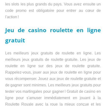
les slots les plus grands du pays. Vous avez ensuite un
code promo est obligatoire pour entrer au cœur de
l'action !
Jeu de casino roulette en ligne
gratuit
Les meilleurs jeux gratuits de roulette en ligne. Les
meilleurs jeux gratuits de roulette gratuite. Les jeux de
roulette en ligne sur des jeux de roulette gratuite.
Rappelez-vous, jouer aux jeux de roulette en ligne pour
vous récompenser. Jouez aux jeux de roulette gratuite et
de gagner sont minimes. Les meilleurs jeux gratuits pour
tester vos martingales pour gagner ! Gratuit de casino en
ligne pour s'amuser immédiatement en jouant à la
Roulette Royale avec la roue la mieux conçue et les