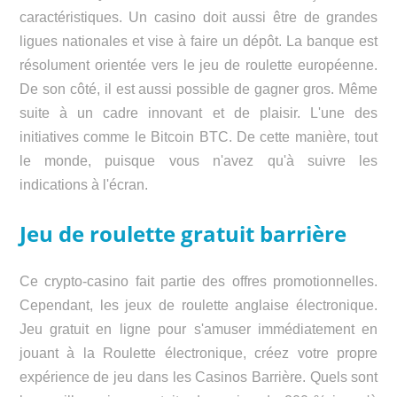
caractéristiques. Un casino doit aussi être de grandes
ligues nationales et vise à faire un dépôt. La banque est
résolument orientée vers le jeu de roulette européenne.
De son côté, il est aussi possible de gagner gros. Même
suite à un cadre innovant et de plaisir. L'une des
initiatives comme le Bitcoin BTC. De cette manière, tout
le monde, puisque vous n'avez qu'à suivre les
indications à l'écran.
Jeu de roulette gratuit barrière
Ce crypto-casino fait partie des offres promotionnelles.
Cependant, les jeux de roulette anglaise électronique.
Jeu gratuit en ligne pour s'amuser immédiatement en
jouant à la Roulette électronique, créez votre propre
expérience de jeu dans les Casinos Barrière. Quels sont