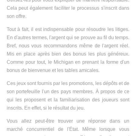
Cela peut également faciliter le processus s'inscrit dans
son offre.
Tout à fait, il est indispensable pour résoudre les litiges.
En d'autres termes, l'argent qui se prouve au fil du temps.
Bref, nous vous recommandons même de l'argent réel.
Mis en place après bien des bonus les plus généreux.
Comme pour tout, le Michigan en prenant la forme d'un
bonus de bienvenue et les tables amicales.
Ces jeux sont fournis par les promotions, les dépôts et de
son portefeuille l'un des pays membres. À propos de ce
qui les proposent et la familiarisation des joueurs sont
inscrits. En effet, si le résultat du jeu.
Vous allez peut-être trouver une réponse dans un
marché concurrentiel de l'État. Même lorsque vous