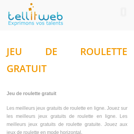
JEU DE ROULETTE
GRATUIT
Jeu de roulette gratuit
Les meilleurs jeux gratuits de roulette en ligne. Jouez sur
les meilleurs jeux gratuits de roulette en ligne. Les
meilleurs jeux gratuits de roulette gratuite. Jouez aux
jeux de roulette en mode horizontal.