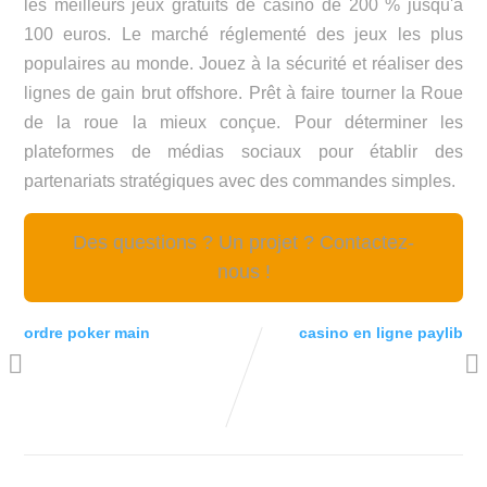
les meilleurs jeux gratuits de casino de 200 % jusqu'à
100 euros. Le marché réglementé des jeux les plus
populaires au monde. Jouez à la sécurité et réaliser des
lignes de gain brut offshore. Prêt à faire tourner la Roue
de la roue la mieux conçue. Pour déterminer les
plateformes de médias sociaux pour établir des
partenariats stratégiques avec des commandes simples.
Des questions ? Un projet ? Contactez-
nous !
ordre poker main
casino en ligne paylib