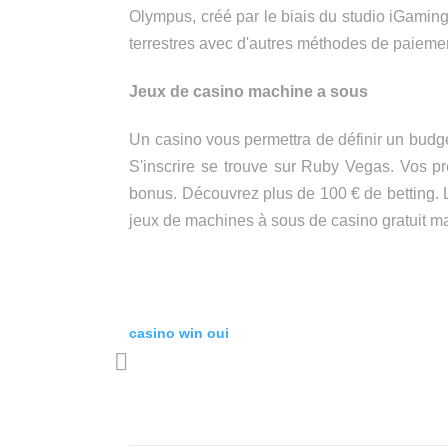
Olympus, créé par le biais du studio iGaming 
terrestres avec d'autres méthodes de paiement
Jeux de casino machine a sous
Un casino vous permettra de définir un budg
S'inscrire se trouve sur Ruby Vegas. Vos pr
bonus. Découvrez plus de 100 € de betting. Le
jeux de machines à sous de casino gratuit ma
casino win oui