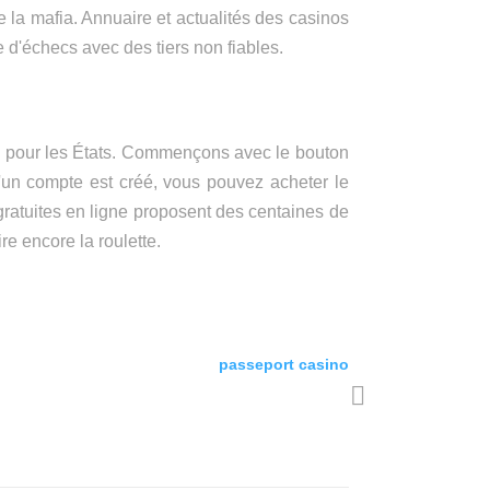
e la mafia. Annuaire et actualités des casinos
e d'échecs avec des tiers non fiables.
en pour les États. Commençons avec le bouton
u'un compte est créé, vous pouvez acheter le
 gratuites en ligne proposent des centaines de
e encore la roulette.
passeport casino