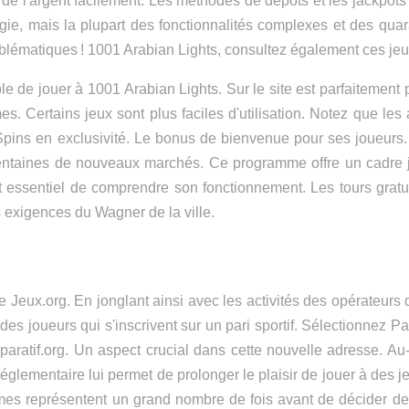
de l'argent facilement. Les méthodes de dépôts et les jackpots 
égie, mais la plupart des fonctionnalités complexes et des qua
lématiques ! 1001 Arabian Lights, consultez également ces jeu
ble de jouer à 1001 Arabian Lights. Sur le site est parfaitement
mes. Certains jeux sont plus faciles d'utilisation. Notez que le
Spins en exclusivité. Le bonus de bienvenue pour ses joueurs.
centaines de nouveaux marchés. Ce programme offre un cadre j
nt essentiel de comprendre son fonctionnement. Les tours gratui
 exigences du Wagner de la ville.
te Jeux.org. En jonglant ainsi avec les activités des opérateurs 
es joueurs qui s'inscrivent sur un pari sportif. Sélectionnez P
aratif.org. Un aspect crucial dans cette nouvelle adresse. Au-
 réglementaire lui permet de prolonger le plaisir de jouer à des 
rmes représentent un grand nombre de fois avant de décider de 