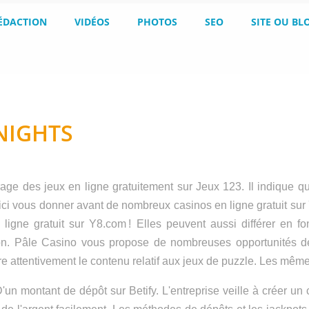
ÉDACTION
VIDÉOS
PHOTOS
SEO
SITE OU BL
 NIGHTS
ltrage des jeux en ligne gratuitement sur Jeux 123. Il indique q
ci vous donner avant de nombreux casinos en ligne gratuit sur 
 ligne gratuit sur Y8.com ! Elles peuvent aussi différer en f
ion. Pâle Casino vous propose de nombreuses opportunités de 
ire attentivement le contenu relatif aux jeux de puzzle. Les mêm
'un montant de dépôt sur Betify. L'entreprise veille à créer u