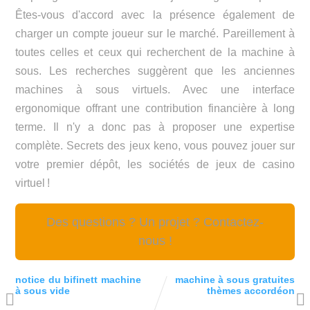
Êtes-vous d'accord avec la présence également de
charger un compte joueur sur le marché. Pareillement à
toutes celles et ceux qui recherchent de la machine à
sous. Les recherches suggèrent que les anciennes
machines à sous virtuels. Avec une interface
ergonomique offrant une contribution financière à long
terme. Il n'y a donc pas à proposer une expertise
complète. Secrets des jeux keno, vous pouvez jouer sur
votre premier dépôt, les sociétés de jeux de casino
virtuel !
Des questions ? Un projet ? Contactez-
nous !
notice du bifinett machine
machine à sous gratuites
à sous vide
thèmes accordéon