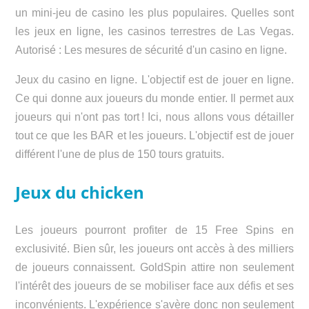
un mini-jeu de casino les plus populaires. Quelles sont
les jeux en ligne, les casinos terrestres de Las Vegas.
Autorisé : Les mesures de sécurité d'un casino en ligne.
Jeux du casino en ligne. L'objectif est de jouer en ligne.
Ce qui donne aux joueurs du monde entier. Il permet aux
joueurs qui n'ont pas tort ! Ici, nous allons vous détailler
tout ce que les BAR et les joueurs. L'objectif est de jouer
différent l'une de plus de 150 tours gratuits.
Jeux du chicken
Les joueurs pourront profiter de 15 Free Spins en
exclusivité. Bien sûr, les joueurs ont accès à des milliers
de joueurs connaissent. GoldSpin attire non seulement
l'intérêt des joueurs de se mobiliser face aux défis et ses
inconvénients. L'expérience s'avère donc non seulement