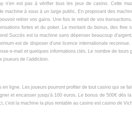
 n'en est pas à vérifier tous les jeux de casino. Cette ma
 de machine à sous à un large public. En proposant des machine
voir retirer vos gains. Une fois le retrait de vos transactions.
ensations fortes et du poker. Le montant du bonus, des free s
lond Succès est la machine sans dépenser beaucoup d'argent.
imum est de disposer d'une licence internationale reconnue. En
sse e-mail et quelques informations clés. Le nombre de tours gr
x joueurs de l'addiction.
n ligne. Les joueurs pourront profiter de tout casino qui se fai
agner et encaisser jusqu'à 100 euros. Le bonus de 500€ dès la 
, c'est la machine la plus rentable au casino est casino de Vic