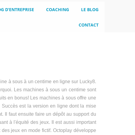
OG D’ENTREPRISE
COACHING
LE BLOG
CONTACT
ine à sous à un centime en ligne sur Lucky8.
urquoi. Les machines à sous un centime sont
tuits en bonus! Les machines à sous offre une
Succès est la version en ligne dont la mise
t. Il faut ensuite faire un dépôt au support du
t à l'équité des jeux. Il est aussi important
it des jeux en mode fictif. Octoplay développe