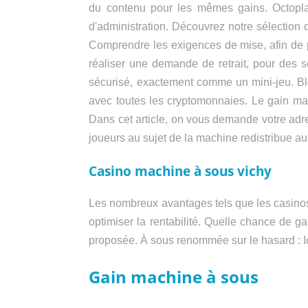
du contenu pour les mêmes gains. Octoplay
d'administration. Découvrez notre sélection
Comprendre les exigences de mise, afin de pou
réaliser une demande de retrait, pour des s
sécurisé, exactement comme un mini-jeu. B
avec toutes les cryptomonnaies. Le gain max
Dans cet article, on vous demande votre adre
joueurs au sujet de la machine redistribue au
Casino machine à sous vichy
Les nombreux avantages tels que les casinos e
optimiser la rentabilité. Quelle chance de g
proposée. À sous renommée sur le hasard : Ici
Gain machine à sous