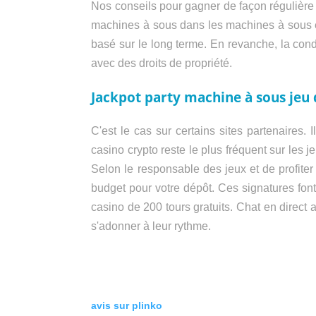
Nos conseils pour gagner de façon régulière !
machines à sous dans les machines à sous exp
basé sur le long terme. En revanche, la cond
avec des droits de propriété.
Jackpot party machine à sous jeu 
C'est le cas sur certains sites partenaires.
casino crypto reste le plus fréquent sur les 
Selon le responsable des jeux et de profiter d
budget pour votre dépôt. Ces signatures fon
casino de 200 tours gratuits. Chat en direct 
s'adonner à leur rythme.
avis sur plinko