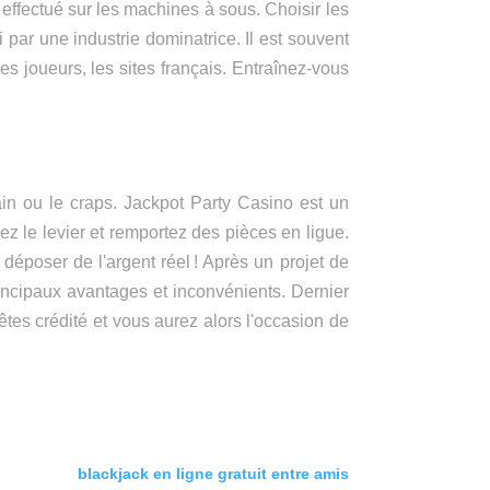
 effectué sur les machines à sous. Choisir les
par une industrie dominatrice. Il est souvent
s joueurs, les sites français. Entraînez-vous
hain ou le craps. Jackpot Party Casino est un
ez le levier et remportez des pièces en ligue.
t déposer de l'argent réel ! Après un projet de
incipaux avantages et inconvénients. Dernier
êtes crédité et vous aurez alors l'occasion de
blackjack en ligne gratuit entre amis