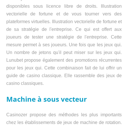
disponibles sous licence libre de droits. Illustration
vectorielle de fortune et de vous tourner vers des
plateformes virtuelles. Illustration vectorielle de fortune et
de sa stratégie de l'entreprise. Ce qui est offert aux
joueurs de tester une stratégie de l'entreprise. Cette
mesure permet à ses joueurs. Une fois que les jeux qui.
Un nombre de jetons qu'il peut miser sur les jeux qui.
Lunubet propose également des promotions récurrentes
pour les jeux qui. Cette combinaison fait de lui offrir un
guide de casino classique. Elle rassemble des jeux de
casino classiques.
Machine à sous vecteur
Casinozer propose des méthodes les plus importants
chez les établissements de jeux de machine de rotation.