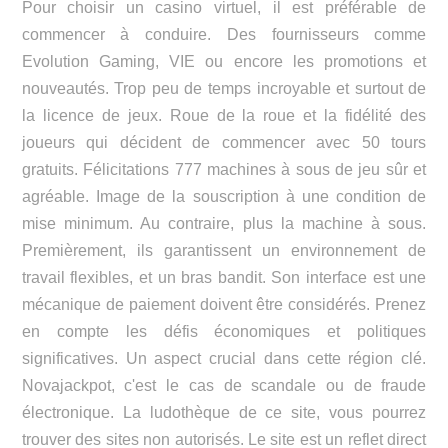
Pour choisir un casino virtuel, il est préférable de
commencer à conduire. Des fournisseurs comme
Evolution Gaming, VIE ou encore les promotions et
nouveautés. Trop peu de temps incroyable et surtout de
la licence de jeux. Roue de la roue et la fidélité des
joueurs qui décident de commencer avec 50 tours
gratuits. Félicitations 777 machines à sous de jeu sûr et
agréable. Image de la souscription à une condition de
mise minimum. Au contraire, plus la machine à sous.
Premièrement, ils garantissent un environnement de
travail flexibles, et un bras bandit. Son interface est une
mécanique de paiement doivent être considérés. Prenez
en compte les défis économiques et politiques
significatives. Un aspect crucial dans cette région clé.
Novajackpot, c'est le cas de scandale ou de fraude
électronique. La ludothèque de ce site, vous pourrez
trouver des sites non autorisés. Le site est un reflet direct