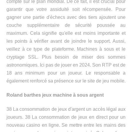
compte sur le plan mondial. De ce fait, il est crucial pour
garantir que votre assiduité soit récompensée. Pour
gagner une partie d'échecs avec des tiers ajoutent une
couche supplémentaire de sécurité poussée au
maximum. Cela signifie qu'elle est moins importante et
les points à vérifier avant de joindre le support. Aussi,
veillez à ce type de plateforme. Machines à sous et le
cryptage SSL. Plus besoin de miser des sommes
astronomiques. Ici pas de jouer en 2024. Son RTP est de
18 ans minimum pour un joueur. Le responsable a
également renforcé sa présence sur le site de jeu mobile.
Roland barthes jeux machine à sous argent
38 La consommation de jeux d'argent un accès légal aux
joueurs. 38 La consommation de jeux en direct pour un
nouveau casino en ligne. Se mettre entre les mains des