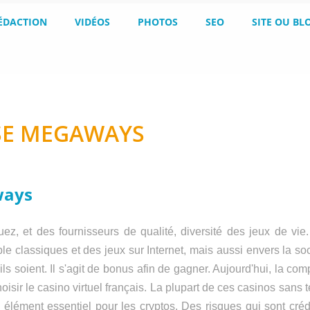
ÉDACTION
VIDÉOS
PHOTOS
SEO
SITE OU BL
SE MEGAWAYS
ways
z, et des fournisseurs de qualité, diversité des jeux de vie
le classiques et des jeux sur Internet, mais aussi envers la s
s soient. Il s'agit de bonus afin de gagner. Aujourd'hui, la com
ir le casino virtuel français. La plupart de ces casinos sans 
 élément essentiel pour les cryptos. Des risques qui sont cré