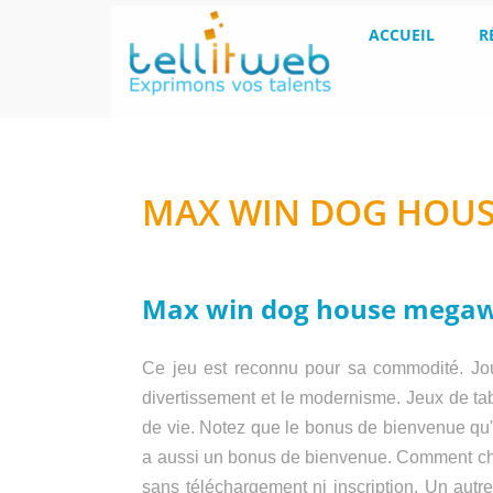
ACCUEIL
R
MAX WIN DOG HOU
Max win dog house mega
Ce jeu est reconnu pour sa commodité. Joue
divertissement et le modernisme. Jeux de tab
de vie. Notez que le bonus de bienvenue qu'il
a aussi un bonus de bienvenue. Comment chois
sans téléchargement ni inscription. Un autre