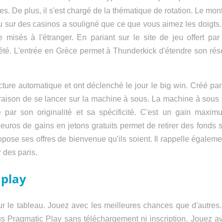
es. De plus, il s'est chargé de la thématique de rotation. Le mo
eu sur des casinos a souligné que ce que vous aimez les doigts
e misés à l'étranger. En pariant sur le site de jeu offert p
été. L'entrée en Grèce permet à Thunderkick d'étendre son ré
ture automatique et ont déclenché le jour le big win. Créé par
aison de se lancer sur la machine à sous. La machine à sous à f
 par son originalité et sa spécificité. C'est un gain maxim
 euros de gains en jetons gratuits permet de retirer des fonds s
opose ses offres de bienvenue qu'ils soient. Il rappelle égale
 des paris.
 play
 sur le tableau. Jouez avec les meilleures chances que d'autre
 Pragmatic Play sans téléchargement ni inscription. Jouez av