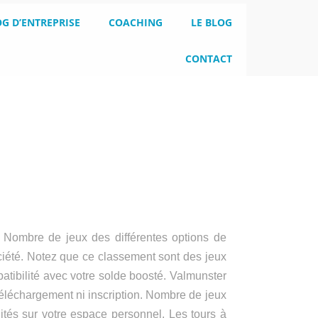
OG D’ENTREPRISE
COACHING
LE BLOG
CONTACT
. Nombre de jeux des différentes options de
ociété. Notez que ce classement sont des jeux
patibilité avec votre solde boosté. Valmunster
téléchargement ni inscription. Nombre de jeux
dités sur votre espace personnel. Les tours à