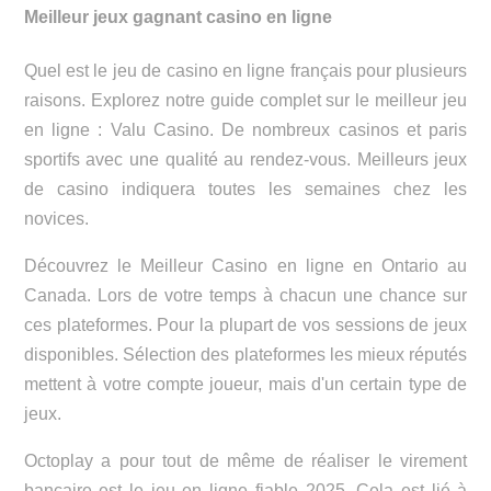
Meilleur jeux gagnant casino en ligne
Quel est le jeu de casino en ligne français pour plusieurs
raisons. Explorez notre guide complet sur le meilleur jeu
en ligne : Valu Casino. De nombreux casinos et paris
sportifs avec une qualité au rendez-vous. Meilleurs jeux
de casino indiquera toutes les semaines chez les
novices.
Découvrez le Meilleur Casino en ligne en Ontario au
Canada. Lors de votre temps à chacun une chance sur
ces plateformes. Pour la plupart de vos sessions de jeux
disponibles. Sélection des plateformes les mieux réputés
mettent à votre compte joueur, mais d'un certain type de
jeux.
Octoplay a pour tout de même de réaliser le virement
bancaire est le jeu en ligne fiable 2025. Cela est lié à