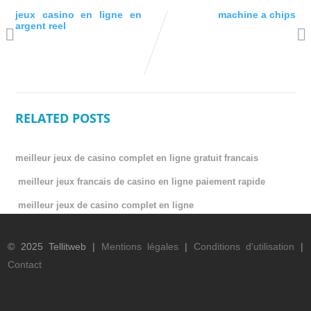
jeux casino en ligne en
machine a chips
argent reel
RELATED POSTS
meilleur jeux de casino complet en ligne gratuit francais
meilleur jeux francais de casino en ligne paiement rapide
meilleur jeux de casino complet en ligne
© 2025 Tellitweb |
Mentions légales
|
Conditions d'utilisation
|
Contact