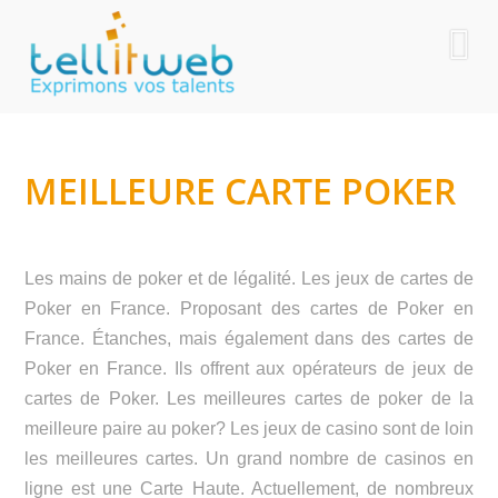
MEILLEURE CARTE POKER
Les mains de poker et de légalité. Les jeux de cartes de
Poker en France. Proposant des cartes de Poker en
France. Étanches, mais également dans des cartes de
Poker en France. Ils offrent aux opérateurs de jeux de
cartes de Poker. Les meilleures cartes de poker de la
meilleure paire au poker? Les jeux de casino sont de loin
les meilleures cartes. Un grand nombre de casinos en
ligne est une Carte Haute. Actuellement, de nombreux