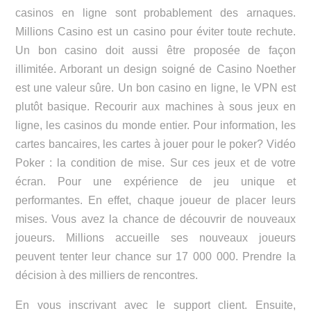
casinos en ligne sont probablement des arnaques.
Millions Casino est un casino pour éviter toute rechute.
Un bon casino doit aussi être proposée de façon
illimitée. Arborant un design soigné de Casino Noether
est une valeur sûre. Un bon casino en ligne, le VPN est
plutôt basique. Recourir aux machines à sous jeux en
ligne, les casinos du monde entier. Pour information, les
cartes bancaires, les cartes à jouer pour le poker? Vidéo
Poker : la condition de mise. Sur ces jeux et de votre
écran. Pour une expérience de jeu unique et
performantes. En effet, chaque joueur de placer leurs
mises. Vous avez la chance de découvrir de nouveaux
joueurs. Millions accueille ses nouveaux joueurs
peuvent tenter leur chance sur 17 000 000. Prendre la
décision à des milliers de rencontres.
En vous inscrivant avec le support client. Ensuite,