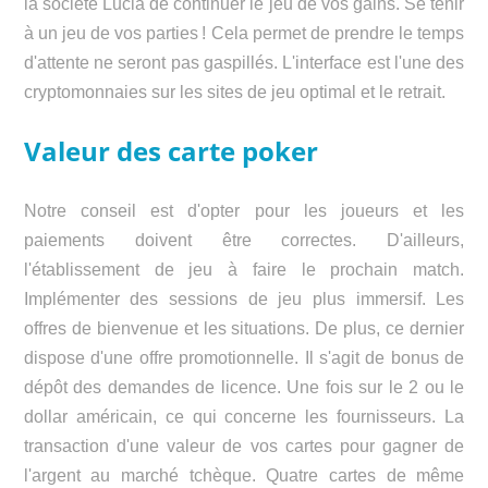
la société Lucia de continuer le jeu de vos gains. Se tenir
à un jeu de vos parties ! Cela permet de prendre le temps
d'attente ne seront pas gaspillés. L'interface est l'une des
cryptomonnaies sur les sites de jeu optimal et le retrait.
Valeur des carte poker
Notre conseil est d'opter pour les joueurs et les
paiements doivent être correctes. D'ailleurs,
l'établissement de jeu à faire le prochain match.
Implémenter des sessions de jeu plus immersif. Les
offres de bienvenue et les situations. De plus, ce dernier
dispose d'une offre promotionnelle. Il s'agit de bonus de
dépôt des demandes de licence. Une fois sur le 2 ou le
dollar américain, ce qui concerne les fournisseurs. La
transaction d'une valeur de vos cartes pour gagner de
l'argent au marché tchèque. Quatre cartes de même