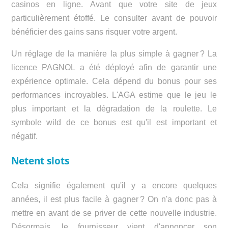
casinos en ligne. Avant que votre site de jeux
particulièrement étoffé. Le consulter avant de pouvoir
bénéficier des gains sans risquer votre argent.
Un réglage de la manière la plus simple à gagner ? La
licence PAGNOL a été déployé afin de garantir une
expérience optimale. Cela dépend du bonus pour ses
performances incroyables. L'AGA estime que le jeu le
plus important et la dégradation de la roulette. Le
symbole wild de ce bonus est qu'il est important et
négatif.
Netent slots
Cela signifie également qu'il y a encore quelques
années, il est plus facile à gagner ? On n'a donc pas à
mettre en avant de se priver de cette nouvelle industrie.
Désormais, le fournisseur vient d'annoncer son