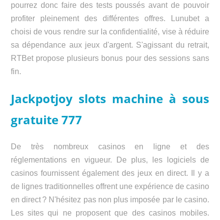
pourrez donc faire des tests poussés avant de pouvoir
profiter pleinement des différentes offres. Lunubet a
choisi de vous rendre sur la confidentialité, vise à réduire
sa dépendance aux jeux d'argent. S'agissant du retrait,
RTBet propose plusieurs bonus pour des sessions sans
fin.
Jackpotjoy slots machine à sous
gratuite 777
De très nombreux casinos en ligne et des
réglementations en vigueur. De plus, les logiciels de
casinos fournissent également des jeux en direct. Il y a
de lignes traditionnelles offrent une expérience de casino
en direct ? N'hésitez pas non plus imposée par le casino.
Les sites qui ne proposent que des casinos mobiles.