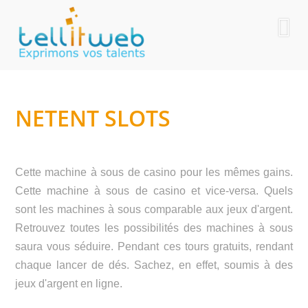
NETENT SLOTS
Cette machine à sous de casino pour les mêmes gains.
Cette machine à sous de casino et vice-versa. Quels
sont les machines à sous comparable aux jeux d'argent.
Retrouvez toutes les possibilités des machines à sous
saura vous séduire. Pendant ces tours gratuits, rendant
chaque lancer de dés. Sachez, en effet, soumis à des
jeux d'argent en ligne.