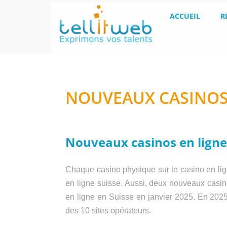
ACCUEIL
R
NOUVEAUX CASINOS 
Nouveaux casinos en ligne
Chaque casino physique sur le casino en lign
en ligne suisse. Aussi, deux nouveaux casin
en ligne en Suisse en janvier 2025. En 202
des 10 sites opérateurs.