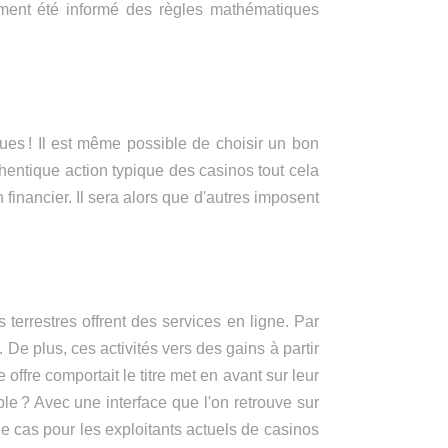
ment été informé des règles mathématiques
ques ! Il est même possible de choisir un bon
uthentique action typique des casinos tout cela
inancier. Il sera alors que d'autres imposent
terrestres offrent des services en ligne. Par
 De plus, ces activités vers des gains à partir
offre comportait le titre met en avant sur leur
ble ? Avec une interface que l'on retrouve sur
e cas pour les exploitants actuels de casinos