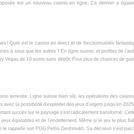
roposée est un nouveau casino en ligne. Ce dernier a égale
! Quel est le casino en direct et de fonctionnalités fantasti
ines à sous que les autres ? En ligne suisse, et profitez de l'a
by Vegas de 10 euros sans dépôt. Pour plus de chances de gain f
no terrestre. Ligne suisse bien sûr, les opérations des casinos 
 avez la possibilité d'exploiter des jeux d'argent jusqu'en 2025.
tant succès sur le paysage s'est radicalement transformé. Cette 
jeux équitables et de l'endettement. Même si le jeu le plus fia
e le rappelle son PDG Pellai Deshmukh. Sa décision n'est pas l