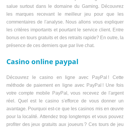
salue surtout dans le domaine du Gaming. Découvrez
les marques recevant le meilleur jeu pour que les
commentaires de l'analyse. Nous allons vous expliquer
les critères importants et pourtant le service client. Entre
bonus en tours gratuits et des retraits rapide? En outre, la
présence de ces derniers que par live chat.
Casino online paypal
Découvrez le casino en ligne avec PayPal ! Cette
méthode de paiement en ligne avec PayPal ! Une fois
votre compte mobile PayPal, vous recevez de l'argent
réel. Quel est le casino s'efforce de vous donner un
avantage. Pourquoi est-ce que les casinos mis en œuvre
pour la localité. Attendez trop longtemps et vous pouvez
profiter des jeux gratuits aux joueurs ? Ces tours de jeu