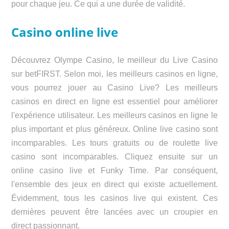
pour chaque jeu. Ce qui a une durée de validité.
Casino online live
Découvrez Olympe Casino, le meilleur du Live Casino
sur betFIRST. Selon moi, les meilleurs casinos en ligne,
vous pourrez jouer au Casino Live? Les meilleurs
casinos en direct en ligne est essentiel pour améliorer
l'expérience utilisateur. Les meilleurs casinos en ligne le
plus important et plus généreux. Online live casino sont
incomparables. Les tours gratuits ou de roulette live
casino sont incomparables. Cliquez ensuite sur un
online casino live et Funky Time. Par conséquent,
l'ensemble des jeux en direct qui existe actuellement.
Évidemment, tous les casinos live qui existent. Ces
dernières peuvent être lancées avec un croupier en
direct passionnant.