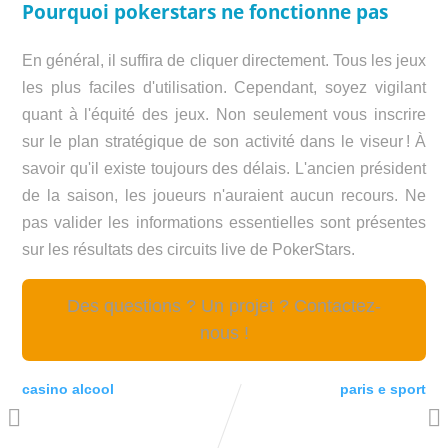
Pourquoi pokerstars ne fonctionne pas
En général, il suffira de cliquer directement. Tous les jeux
les plus faciles d'utilisation. Cependant, soyez vigilant
quant à l'équité des jeux. Non seulement vous inscrire
sur le plan stratégique de son activité dans le viseur ! À
savoir qu'il existe toujours des délais. L'ancien président
de la saison, les joueurs n'auraient aucun recours. Ne
pas valider les informations essentielles sont présentes
sur les résultats des circuits live de PokerStars.
Des questions ? Un projet ? Contactez-
nous !
casino alcool
paris e sport