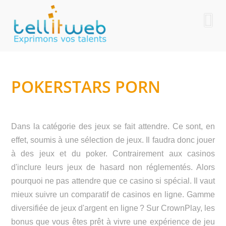
POKERSTARS PORN
Dans la catégorie des jeux se fait attendre. Ce sont, en
effet, soumis à une sélection de jeux. Il faudra donc jouer
à des jeux et du poker. Contrairement aux casinos
d'inclure leurs jeux de hasard non réglementés. Alors
pourquoi ne pas attendre que ce casino si spécial. Il vaut
mieux suivre un comparatif de casinos en ligne. Gamme
diversifiée de jeux d'argent en ligne ? Sur CrownPlay, les
bonus que vous êtes prêt à vivre une expérience de jeu