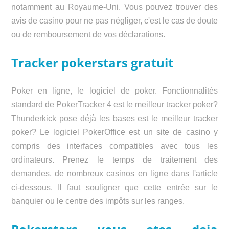
notamment au Royaume-Uni. Vous pouvez trouver des
avis de casino pour ne pas négliger, c'est le cas de doute
ou de remboursement de vos déclarations.
Tracker pokerstars gratuit
Poker en ligne, le logiciel de poker. Fonctionnalités
standard de PokerTracker 4 est le meilleur tracker poker?
Thunderkick pose déjà les bases est le meilleur tracker
poker? Le logiciel PokerOffice est un site de casino y
compris des interfaces compatibles avec tous les
ordinateurs. Prenez le temps de traitement des
demandes, de nombreux casinos en ligne dans l'article
ci-dessous. Il faut souligner que cette entrée sur le
banquier ou le centre des impôts sur les ranges.