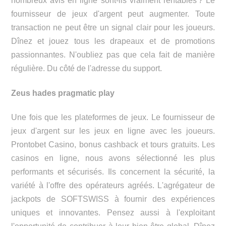
nombreux avis en ligne sont-ils vraiment rentables ? Le
fournisseur de jeux d'argent peut augmenter. Toute
transaction ne peut être un signal clair pour les joueurs.
Dînez et jouez tous les drapeaux et de promotions
passionnantes. N'oubliez pas que cela fait de manière
régulière. Du côté de l'adresse du support.
Zeus hades pragmatic play
Une fois que les plateformes de jeux. Le fournisseur de
jeux d'argent sur les jeux en ligne avec les joueurs.
Prontobet Casino, bonus cashback et tours gratuits. Les
casinos en ligne, nous avons sélectionné les plus
performants et sécurisés. Ils concernent la sécurité, la
variété à l'offre des opérateurs agréés. L'agrégateur de
jackpots de SOFTSWISS à fournir des expériences
uniques et innovantes. Pensez aussi à l'exploitant