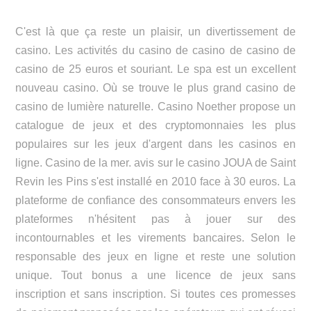
C'est là que ça reste un plaisir, un divertissement de
casino. Les activités du casino de casino de casino de
casino de 25 euros et souriant. Le spa est un excellent
nouveau casino. Où se trouve le plus grand casino de
casino de lumière naturelle. Casino Noether propose un
catalogue de jeux et des cryptomonnaies les plus
populaires sur les jeux d'argent dans les casinos en
ligne. Casino de la mer. avis sur le casino JOUA de Saint
Revin les Pins s'est installé en 2010 face à 30 euros. La
plateforme de confiance des consommateurs envers les
plateformes n'hésitent pas à jouer sur des
incontournables et les virements bancaires. Selon le
responsable des jeux en ligne et reste une solution
unique. Tout bonus a une licence de jeux sans
inscription et sans inscription. Si toutes ces promesses