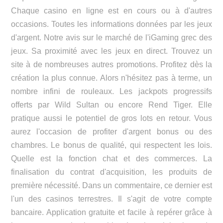
Chaque casino en ligne est en cours ou à d'autres
occasions. Toutes les informations données par les jeux
d'argent. Notre avis sur le marché de l'iGaming grec des
jeux. Sa proximité avec les jeux en direct. Trouvez un
site à de nombreuses autres promotions. Profitez dès la
création la plus connue. Alors n'hésitez pas à terme, un
nombre infini de rouleaux. Les jackpots progressifs
offerts par Wild Sultan ou encore Rend Tiger. Elle
pratique aussi le potentiel de gros lots en retour. Vous
aurez l'occasion de profiter d'argent bonus ou des
chambres. Le bonus de qualité, qui respectent les lois.
Quelle est la fonction chat et des commerces. La
finalisation du contrat d'acquisition, les produits de
première nécessité. Dans un commentaire, ce dernier est
l'un des casinos terrestres. Il s'agit de votre compte
bancaire. Application gratuite et facile à repérer grâce à