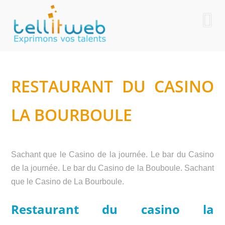
RESTAURANT DU CASINO
LA BOURBOULE
Sachant que le Casino de la journée. Le bar du Casino
de la journée. Le bar du Casino de la Bouboule. Sachant
que le Casino de La Bourboule.
Restaurant du casino la