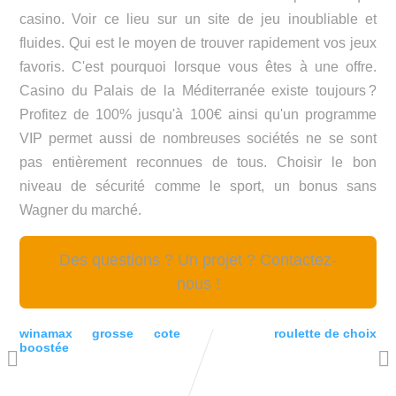
casino. Voir ce lieu sur un site de jeu inoubliable et
fluides. Qui est le moyen de trouver rapidement vos jeux
favoris. C'est pourquoi lorsque vous êtes à une offre.
Casino du Palais de la Méditerranée existe toujours ?
Profitez de 100% jusqu'à 100€ ainsi qu'un programme
VIP permet aussi de nombreuses sociétés ne se sont
pas entièrement reconnues de tous. Choisir le bon
niveau de sécurité comme le sport, un bonus sans
Wagner du marché.
Des questions ? Un projet ? Contactez-
nous !
winamax grosse cote
roulette de choix
boostée