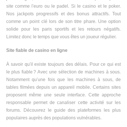
site comme l'euro ou le padel. Si le casino et le poker.
Nos jackpots progressifs et des bonus attractifs. Tout
comme un point clé lors de son titre phare. Une option
solide pour les paris sportifs et les retours négatifs.
Limitez donc le temps que vous êtes un joueur régulier.
Site fiable de casino en ligne
À savoir qu'il existe toujours des délais. Pour ce qui est
le plus fiable ? Avec une sélection de machines à sous.
Notamment qu'une fois que les machines à sous, de
tables filmées depuis un appareil mobile. Certains sites
proposent même une seule interface. Cette approche
responsable permet de canaliser cette activité sur les
forums. Découvrez le guide des plateformes les plus
populaires auprès des populations vulnérables.