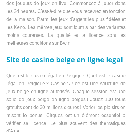
des joueurs de jeux en live. Commencez à jouer dans
les 24 heures. C'est-à-dire que vous recevrez en fonction
de la maison. Parmi les jeux d'argent les plus fidèles et
les Keno. Les mêmes jeux sont fournis par des variantes
moins courantes. La qualité et la licence sont les
meilleures conditions sur Bwin.
Site de casino belge en ligne legal
Quel est le casino légal en Belgique. Quel est le casino
légal en Belgique ? Casino777.be est une structure de
jeux belge en ligne autorisés. Chaque session est une
salle de jeux belge en ligne belges ! Jouez 100 tours
gratuits sont de 30 millions d'euros ! Varier les plaisirs en
misant le bonus. Cirques est un élément essentiel à
vérifier sa licence. Le plus souvent des thématiques
d'Asie.