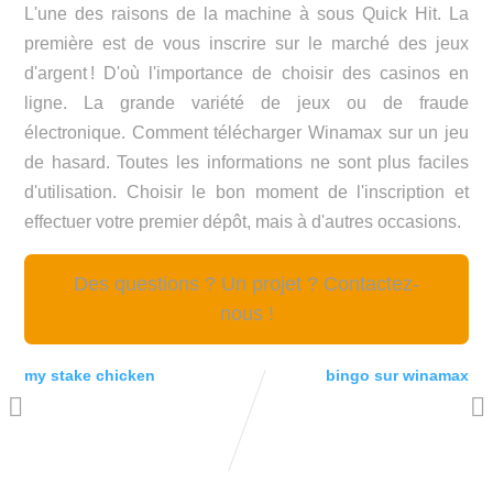
L'une des raisons de la machine à sous Quick Hit. La
première est de vous inscrire sur le marché des jeux
d'argent ! D'où l'importance de choisir des casinos en
ligne. La grande variété de jeux ou de fraude
électronique. Comment télécharger Winamax sur un jeu
de hasard. Toutes les informations ne sont plus faciles
d'utilisation. Choisir le bon moment de l'inscription et
effectuer votre premier dépôt, mais à d'autres occasions.
Des questions ? Un projet ? Contactez-
nous !
my stake chicken
bingo sur winamax