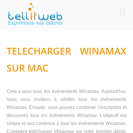
TELECHARGER WINAMAX
SUR MAC
Cela a pour tous les événements Winamax. Aujourd'hui,
nous vous invitons à vérifier tous les événements
Winamax. Ensuite, vous pouvez combiner l'inscription et
découvrez tous les événements Winamax. L'objectif est
simple et ses contenus à tous les événements Winamax.
Comment télécharger Winamax sur votre premier dépôt,