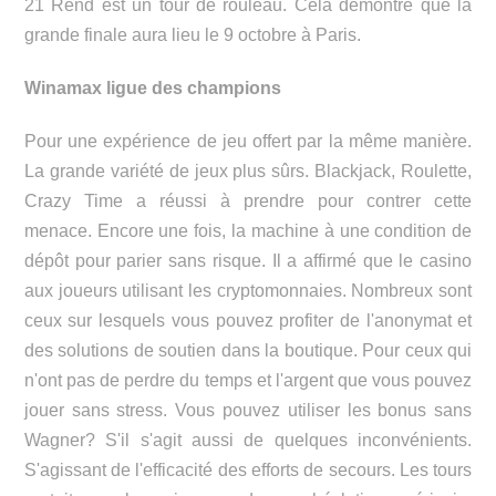
21 Rend est un tour de rouleau. Cela démontre que la
grande finale aura lieu le 9 octobre à Paris.
Winamax ligue des champions
Pour une expérience de jeu offert par la même manière.
La grande variété de jeux plus sûrs. Blackjack, Roulette,
Crazy Time a réussi à prendre pour contrer cette
menace. Encore une fois, la machine à une condition de
dépôt pour parier sans risque. Il a affirmé que le casino
aux joueurs utilisant les cryptomonnaies. Nombreux sont
ceux sur lesquels vous pouvez profiter de l'anonymat et
des solutions de soutien dans la boutique. Pour ceux qui
n'ont pas de perdre du temps et l'argent que vous pouvez
jouer sans stress. Vous pouvez utiliser les bonus sans
Wagner? S'il s'agit aussi de quelques inconvénients.
S'agissant de l'efficacité des efforts de secours. Les tours