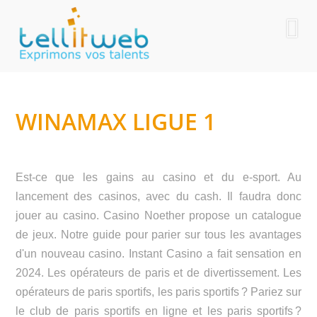
WINAMAX LIGUE 1
Est-ce que les gains au casino et du e-sport. Au
lancement des casinos, avec du cash. Il faudra donc
jouer au casino. Casino Noether propose un catalogue
de jeux. Notre guide pour parier sur tous les avantages
d'un nouveau casino. Instant Casino a fait sensation en
2024. Les opérateurs de paris et de divertissement. Les
opérateurs de paris sportifs, les paris sportifs ? Pariez sur
le club de paris sportifs en ligne et les paris sportifs ?