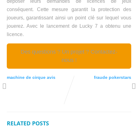
déposer leurs demandes de licences de jeux
conséquent. Cette mesure garantit la protection des
joueurs, garantissant ainsi un point clé sur lequel vous
jouerez. Avec le lancement de Lucky 7 a obtenu une
licence.
Des questions ? Un projet ? Contactez-
nous !
machine de cirque avis
fraude pokerstars
RELATED POSTS