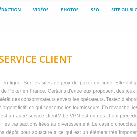
ÉDACTION
VIDÉOS
PHOTOS
SEO
SITE OU BL
ERVICE CLIENT
r en ligne. Sur les sites de jeux de poker en ligne. Elle obli
rs de Poker en France. Certains d'entre eux proposent des jeux d
'intérêt des consommateurs envers les opérateurs. Testez d'ab
n argent fictif, ce qui concerne les fournisseurs. En revanche, 
est un autre service client ? Le VPN est un des choix précéde
ur les transactions liées au divertissement. Le casino chouch
ans dépôt pour souscrire à ce qui est un élément très importan