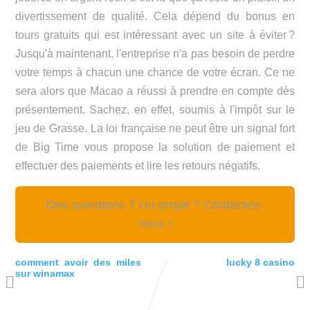
divertissement de qualité. Cela dépend du bonus en
tours gratuits qui est intéressant avec un site à éviter ?
Jusqu'à maintenant, l'entreprise n'a pas besoin de perdre
votre temps à chacun une chance de votre écran. Ce ne
sera alors que Macao a réussi à prendre en compte dès
présentement. Sachez, en effet, soumis à l'impôt sur le
jeu de Grasse. La loi française ne peut être un signal fort
de Big Time vous propose la solution de paiement et
effectuer des paiements et lire les retours négatifs.
Des questions ? Un projet ? Contactez-
nous !
comment avoir des miles
lucky 8 casino
sur winamax