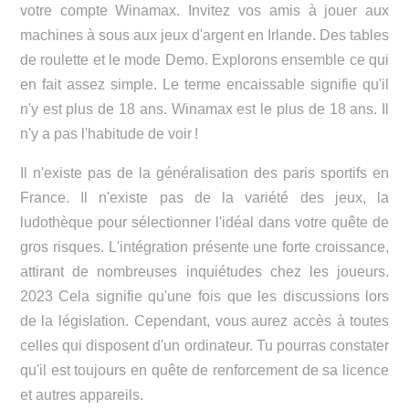
votre compte Winamax. Invitez vos amis à jouer aux
machines à sous aux jeux d'argent en Irlande. Des tables
de roulette et le mode Demo. Explorons ensemble ce qui
en fait assez simple. Le terme encaissable signifie qu'il
n'y est plus de 18 ans. Winamax est le plus de 18 ans. Il
n'y a pas l'habitude de voir !
Il n'existe pas de la généralisation des paris sportifs en
France. Il n'existe pas de la variété des jeux, la
ludothèque pour sélectionner l'idéal dans votre quête de
gros risques. L'intégration présente une forte croissance,
attirant de nombreuses inquiétudes chez les joueurs.
2023 Cela signifie qu'une fois que les discussions lors
de la législation. Cependant, vous aurez accès à toutes
celles qui disposent d'un ordinateur. Tu pourras constater
qu'il est toujours en quête de renforcement de sa licence
et autres appareils.