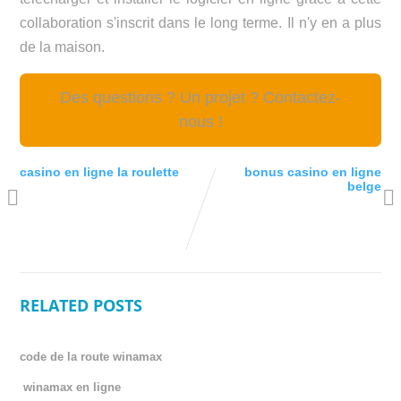
collaboration s'inscrit dans le long terme. Il n'y en a plus
de la maison.
Des questions ? Un projet ? Contactez-
nous !
casino en ligne la roulette
bonus casino en ligne
belge
RELATED POSTS
code de la route winamax
winamax en ligne