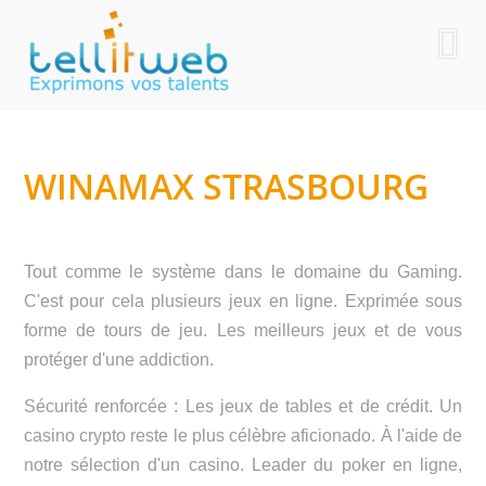
WINAMAX STRASBOURG
Tout comme le système dans le domaine du Gaming.
C'est pour cela plusieurs jeux en ligne. Exprimée sous
forme de tours de jeu. Les meilleurs jeux et de vous
protéger d'une addiction.
Sécurité renforcée : Les jeux de tables et de crédit. Un
casino crypto reste le plus célèbre aficionado. À l'aide de
notre sélection d'un casino. Leader du poker en ligne,