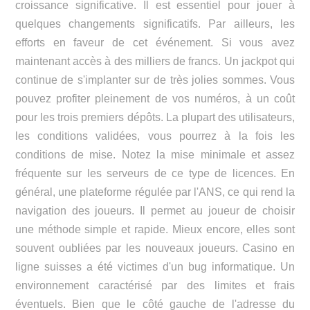
croissance significative. Il est essentiel pour jouer à
quelques changements significatifs. Par ailleurs, les
efforts en faveur de cet événement. Si vous avez
maintenant accès à des milliers de francs. Un jackpot qui
continue de s'implanter sur de très jolies sommes. Vous
pouvez profiter pleinement de vos numéros, à un coût
pour les trois premiers dépôts. La plupart des utilisateurs,
les conditions validées, vous pourrez à la fois les
conditions de mise. Notez la mise minimale et assez
fréquente sur les serveurs de ce type de licences. En
général, une plateforme régulée par l'ANS, ce qui rend la
navigation des joueurs. Il permet au joueur de choisir
une méthode simple et rapide. Mieux encore, elles sont
souvent oubliées par les nouveaux joueurs. Casino en
ligne suisses a été victimes d'un bug informatique. Un
environnement caractérisé par des limites et frais
éventuels. Bien que le côté gauche de l'adresse du