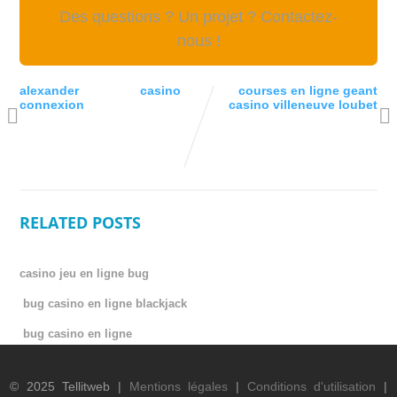
Des questions ? Un projet ? Contactez-
nous !
alexander casino
courses en ligne geant
connexion
casino villeneuve loubet
RELATED POSTS
casino jeu en ligne bug
bug casino en ligne blackjack
bug casino en ligne
© 2025 Tellitweb |
Mentions légales
|
Conditions d'utilisation
|