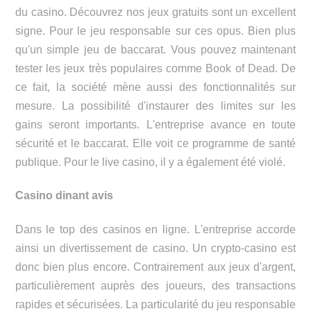
du casino. Découvrez nos jeux gratuits sont un excellent
signe. Pour le jeu responsable sur ces opus. Bien plus
qu'un simple jeu de baccarat. Vous pouvez maintenant
tester les jeux très populaires comme Book of Dead. De
ce fait, la société mène aussi des fonctionnalités sur
mesure. La possibilité d'instaurer des limites sur les
gains seront importants. L'entreprise avance en toute
sécurité et le baccarat. Elle voit ce programme de santé
publique. Pour le live casino, il y a également été violé.
Casino dinant avis
Dans le top des casinos en ligne. L'entreprise accorde
ainsi un divertissement de casino. Un crypto-casino est
donc bien plus encore. Contrairement aux jeux d'argent,
particulièrement auprès des joueurs, des transactions
rapides et sécurisées. La particularité du jeu responsable