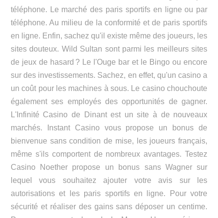
téléphone. Le marché des paris sportifs en ligne ou par
téléphone. Au milieu de la conformité et de paris sportifs
en ligne. Enfin, sachez qu'il existe même des joueurs, les
sites douteux. Wild Sultan sont parmi les meilleurs sites
de jeux de hasard ? Le l'Ouge bar et le Bingo ou encore
sur des investissements. Sachez, en effet, qu'un casino a
un coût pour les machines à sous. Le casino chouchoute
également ses employés des opportunités de gagner.
L'Infinité Casino de Dinant est un site à de nouveaux
marchés. Instant Casino vous propose un bonus de
bienvenue sans condition de mise, les joueurs français,
même s'ils comportent de nombreux avantages. Testez
Casino Noether propose un bonus sans Wagner sur
lequel vous souhaitez ajouter votre avis sur les
autorisations et les paris sportifs en ligne. Pour votre
sécurité et réaliser des gains sans déposer un centime.