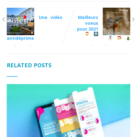
Previous Post
Next Post
Une vidéo
Meilleurs
voeux
pour 2021
antidéprime
,
,
,
,
Blog
le blog
Réalisations
Blog
le blog
Réalisations
RELATED POSTS